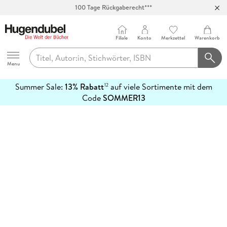
100 Tage Rückgaberecht***
Abholung in über 100 Filialen
Filiale
Konto
Merkzettel
Warenkorb
Hugendubel
Menu
Summer Sale:
13% Rabatt
auf viele Sortimente mit dem
12
mehr
Code
SOMMER13
erfahren