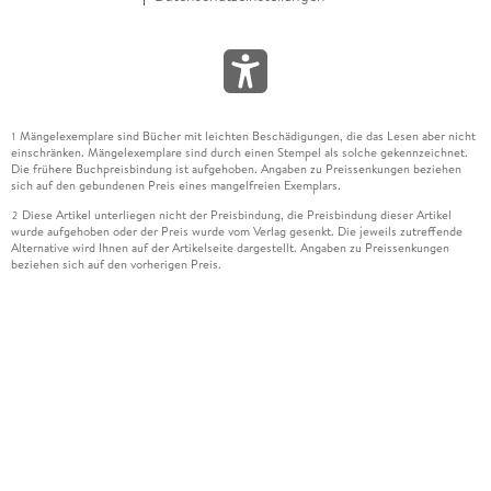
Mängelexemplare sind Bücher mit leichten Beschädigungen, die das Lesen aber nicht
1
einschränken. Mängelexemplare sind durch einen Stempel als solche gekennzeichnet.
Die frühere Buchpreisbindung ist aufgehoben. Angaben zu Preissenkungen beziehen
sich auf den gebundenen Preis eines mangelfreien Exemplars.
Diese Artikel unterliegen nicht der Preisbindung, die Preisbindung dieser Artikel
2
wurde aufgehoben oder der Preis wurde vom Verlag gesenkt. Die jeweils zutreffende
Alternative wird Ihnen auf der Artikelseite dargestellt. Angaben zu Preissenkungen
beziehen sich auf den vorherigen Preis.
Durch Öffnen der Leseprobe willigen Sie ein, dass Daten an den Anbieter der
3
Leseprobe übermittelt werden.
Der gebundene Preis dieses Artikels wird nach Ablauf des auf der Artikelseite
4
dargestellten Datums vom Verlag angehoben.
Der Preisvergleich bezieht sich auf die unverbindliche Preisempfehlung (UVP) des
5
Herstellers.
Der gebundene Preis dieses Artikels wurde vom Verlag gesenkt. Angaben zu
6
Preissenkungen beziehen sich auf den vorherigen Preis.
Die Preisbindung dieses Artikels wurde aufgehoben. Angaben zu Preissenkungen
7