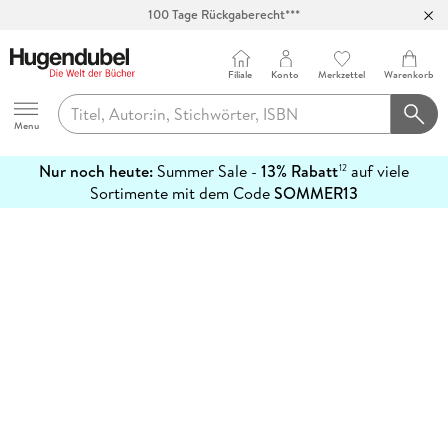
100 Tage Rückgaberecht***
Abholung in über 100 Filialen
Filiale
Konto
Merkzettel
Warenkorb
Hugendubel
Menu
Nur noch heute:
Summer Sale -
13% Rabatt
auf viele
12
mehr
Sortimente mit dem Code
SOMMER13
erfahren