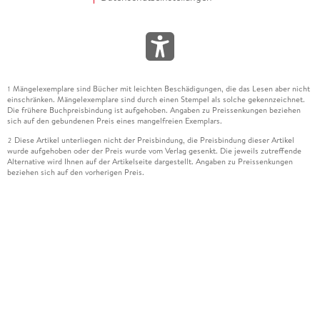
Mängelexemplare sind Bücher mit leichten Beschädigungen, die das Lesen aber nicht
1
einschränken. Mängelexemplare sind durch einen Stempel als solche gekennzeichnet.
Die frühere Buchpreisbindung ist aufgehoben. Angaben zu Preissenkungen beziehen
sich auf den gebundenen Preis eines mangelfreien Exemplars.
Diese Artikel unterliegen nicht der Preisbindung, die Preisbindung dieser Artikel
2
wurde aufgehoben oder der Preis wurde vom Verlag gesenkt. Die jeweils zutreffende
Alternative wird Ihnen auf der Artikelseite dargestellt. Angaben zu Preissenkungen
beziehen sich auf den vorherigen Preis.
Durch Öffnen der Leseprobe willigen Sie ein, dass Daten an den Anbieter der
3
Leseprobe übermittelt werden.
Der gebundene Preis dieses Artikels wird nach Ablauf des auf der Artikelseite
4
dargestellten Datums vom Verlag angehoben.
Der Preisvergleich bezieht sich auf die unverbindliche Preisempfehlung (UVP) des
5
Herstellers.
Der gebundene Preis dieses Artikels wurde vom Verlag gesenkt. Angaben zu
6
Preissenkungen beziehen sich auf den vorherigen Preis.
Die Preisbindung dieses Artikels wurde aufgehoben. Angaben zu Preissenkungen
7