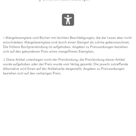
Mängelexemplare sind Bücher mit leichten Beschädigungen, die das Lesen aber nicht
1
einschränken. Mängelexemplare sind durch einen Stempel als solche gekennzeichnet.
Die frühere Buchpreisbindung ist aufgehoben. Angaben zu Preissenkungen beziehen
sich auf den gebundenen Preis eines mangelfreien Exemplars.
Diese Artikel unterliegen nicht der Preisbindung, die Preisbindung dieser Artikel
2
wurde aufgehoben oder der Preis wurde vom Verlag gesenkt. Die jeweils zutreffende
Alternative wird Ihnen auf der Artikelseite dargestellt. Angaben zu Preissenkungen
beziehen sich auf den vorherigen Preis.
Durch Öffnen der Leseprobe willigen Sie ein, dass Daten an den Anbieter der
3
Leseprobe übermittelt werden.
Der gebundene Preis dieses Artikels wird nach Ablauf des auf der Artikelseite
4
dargestellten Datums vom Verlag angehoben.
Der Preisvergleich bezieht sich auf die unverbindliche Preisempfehlung (UVP) des
5
Herstellers.
Der gebundene Preis dieses Artikels wurde vom Verlag gesenkt. Angaben zu
6
Preissenkungen beziehen sich auf den vorherigen Preis.
Die Preisbindung dieses Artikels wurde aufgehoben. Angaben zu Preissenkungen
7