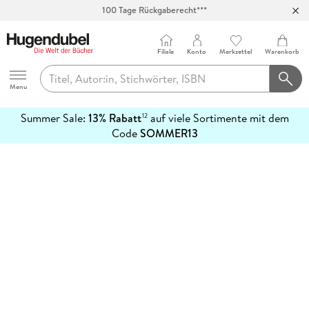
100 Tage Rückgaberecht***
Abholung in über 100 Filialen
Filiale
Konto
Merkzettel
Warenkorb
Hugendubel
Menu
Summer Sale:
13% Rabatt
auf viele Sortimente mit dem
12
mehr
Code
SOMMER13
erfahren