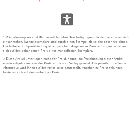
Mängelexemplare sind Bücher mit leichten Beschädigungen, die das Lesen aber nicht
1
einschränken. Mängelexemplare sind durch einen Stempel als solche gekennzeichnet.
Die frühere Buchpreisbindung ist aufgehoben. Angaben zu Preissenkungen beziehen
sich auf den gebundenen Preis eines mangelfreien Exemplars.
Diese Artikel unterliegen nicht der Preisbindung, die Preisbindung dieser Artikel
2
wurde aufgehoben oder der Preis wurde vom Verlag gesenkt. Die jeweils zutreffende
Alternative wird Ihnen auf der Artikelseite dargestellt. Angaben zu Preissenkungen
beziehen sich auf den vorherigen Preis.
Durch Öffnen der Leseprobe willigen Sie ein, dass Daten an den Anbieter der
3
Leseprobe übermittelt werden.
Der gebundene Preis dieses Artikels wird nach Ablauf des auf der Artikelseite
4
dargestellten Datums vom Verlag angehoben.
Der Preisvergleich bezieht sich auf die unverbindliche Preisempfehlung (UVP) des
5
Herstellers.
Der gebundene Preis dieses Artikels wurde vom Verlag gesenkt. Angaben zu
6
Preissenkungen beziehen sich auf den vorherigen Preis.
Die Preisbindung dieses Artikels wurde aufgehoben. Angaben zu Preissenkungen
7