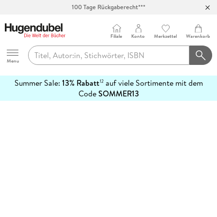
100 Tage Rückgaberecht***
Abholung in über 100 Filialen
Filiale
Konto
Merkzettel
Warenkorb
Hugendubel
Menu
Summer Sale:
13% Rabatt
auf viele Sortimente mit dem
12
mehr
Code
SOMMER13
erfahren