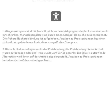
Mängelexemplare sind Bücher mit leichten Beschädigungen, die das Lesen aber nicht
1
einschränken. Mängelexemplare sind durch einen Stempel als solche gekennzeichnet.
Die frühere Buchpreisbindung ist aufgehoben. Angaben zu Preissenkungen beziehen
sich auf den gebundenen Preis eines mangelfreien Exemplars.
Diese Artikel unterliegen nicht der Preisbindung, die Preisbindung dieser Artikel
2
wurde aufgehoben oder der Preis wurde vom Verlag gesenkt. Die jeweils zutreffende
Alternative wird Ihnen auf der Artikelseite dargestellt. Angaben zu Preissenkungen
beziehen sich auf den vorherigen Preis.
Durch Öffnen der Leseprobe willigen Sie ein, dass Daten an den Anbieter der
3
Leseprobe übermittelt werden.
Der gebundene Preis dieses Artikels wird nach Ablauf des auf der Artikelseite
4
dargestellten Datums vom Verlag angehoben.
Der Preisvergleich bezieht sich auf die unverbindliche Preisempfehlung (UVP) des
5
Herstellers.
Der gebundene Preis dieses Artikels wurde vom Verlag gesenkt. Angaben zu
6
Preissenkungen beziehen sich auf den vorherigen Preis.
Die Preisbindung dieses Artikels wurde aufgehoben. Angaben zu Preissenkungen
7