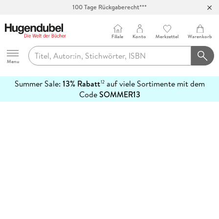
100 Tage Rückgaberecht***
Abholung in über 100 Filialen
Filiale
Konto
Merkzettel
Warenkorb
Hugendubel
Menu
Summer Sale:
13% Rabatt
auf viele Sortimente mit dem
12
mehr
Code
SOMMER13
erfahren