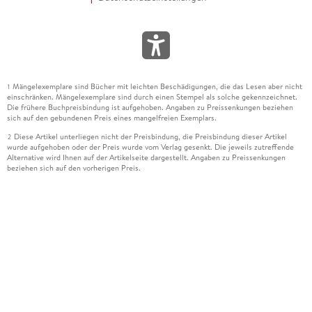
Mängelexemplare sind Bücher mit leichten Beschädigungen, die das Lesen aber nicht
1
einschränken. Mängelexemplare sind durch einen Stempel als solche gekennzeichnet.
Die frühere Buchpreisbindung ist aufgehoben. Angaben zu Preissenkungen beziehen
sich auf den gebundenen Preis eines mangelfreien Exemplars.
Diese Artikel unterliegen nicht der Preisbindung, die Preisbindung dieser Artikel
2
wurde aufgehoben oder der Preis wurde vom Verlag gesenkt. Die jeweils zutreffende
Alternative wird Ihnen auf der Artikelseite dargestellt. Angaben zu Preissenkungen
beziehen sich auf den vorherigen Preis.
Durch Öffnen der Leseprobe willigen Sie ein, dass Daten an den Anbieter der
3
Leseprobe übermittelt werden.
Der gebundene Preis dieses Artikels wird nach Ablauf des auf der Artikelseite
4
dargestellten Datums vom Verlag angehoben.
Der Preisvergleich bezieht sich auf die unverbindliche Preisempfehlung (UVP) des
5
Herstellers.
Der gebundene Preis dieses Artikels wurde vom Verlag gesenkt. Angaben zu
6
Preissenkungen beziehen sich auf den vorherigen Preis.
Die Preisbindung dieses Artikels wurde aufgehoben. Angaben zu Preissenkungen
7