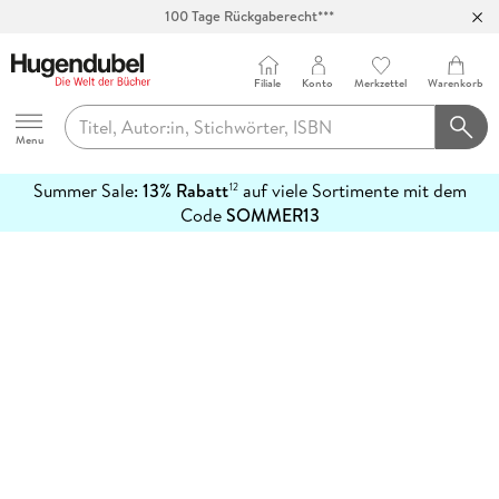
100 Tage Rückgaberecht***
Abholung in über 100 Filialen
Filiale
Konto
Merkzettel
Warenkorb
Hugendubel
Menu
Summer Sale:
13% Rabatt
auf viele Sortimente mit dem
12
mehr
Code
SOMMER13
erfahren