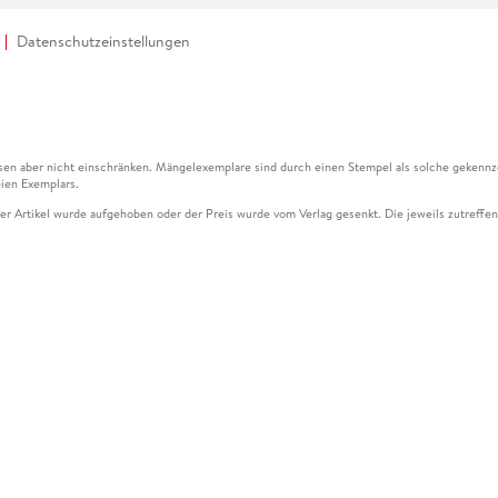
Datenschutzeinstellungen
en aber nicht einschränken. Mängelexemplare sind durch einen Stempel als solche gekennz
ien Exemplars.
ser Artikel wurde aufgehoben oder der Preis wurde vom Verlag gesenkt. Die jeweils zutreffend
ter der Leseprobe übermittelt werden.
kelseite dargestellten Datums vom Verlag angehoben.
g (UVP) des Herstellers.
n zu Preissenkungen beziehen sich auf den vorherigen Preis.
senkungen beziehen sich auf den letzten gebundenen Preis.
kelseite dargestellten Datums vom Verlag angehoben.
n den Gutschein ausschließlich online einlösen unter www.hugendubel.de. Keine Bestellung z
und eBooks) sowie für preisgebundene Kalender, tolino shine (4016621130466), tolino selec
cht möglich. Ein Weiterverkauf und der Handel des Gutscheincodes sind nicht gestattet.