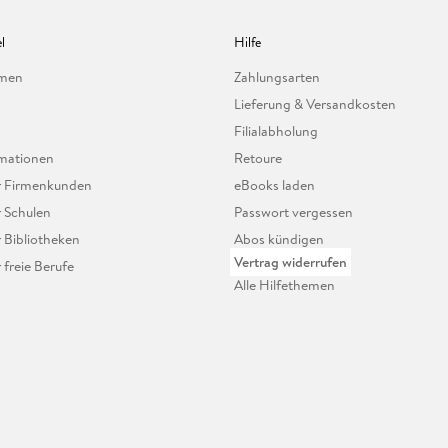
l
Hilfe
hmen
Zahlungsarten
Lieferung & Versandkosten
Filialabholung
mationen
Retoure
ür Firmenkunden
eBooks laden
r Schulen
Passwort vergessen
r Bibliotheken
Abos kündigen
Vertrag widerrufen
r freie Berufe
Alle Hilfethemen