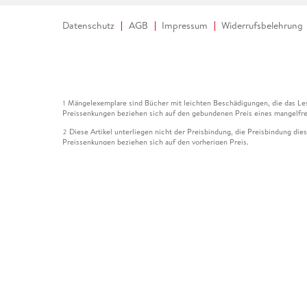
Datenschutz
AGB
Impressum
Widerrufsbelehrung
Mängelexemplare sind Bücher mit leichten Beschädigungen, die das Les
1
Preissenkungen beziehen sich auf den gebundenen Preis eines mangelfre
Diese Artikel unterliegen nicht der Preisbindung, die Preisbindung die
2
Preissenkungen beziehen sich auf den vorherigen Preis.
Durch Öffnen der Leseprobe willigen Sie ein, dass Daten an den Anbie
3
Der gebundene Preis dieses Artikels wird nach Ablauf des auf der Arti
4
Der Preisvergleich bezieht sich auf die unverbindliche Preisempfehlun
5
Der gebundene Preis dieses Artikels wurde vom Verlag gesenkt. Angabe
6
Die Preisbindung dieses Artikels wurde aufgehoben. Angaben zu Preis
7
Der gebundene Preis dieses Artikels wird nach Ablauf des auf der Arti
8
Ihr Gutschein SOMMER13 gilt bis einschließlich 10.08.2026. Sie könne
12
gültig für gesetzlich preisgebundene Artikel (deutschsprachige Bücher 
Gutscheinen und Geschenkkarten kombinierbar. Eine Barauszahlung ist ni