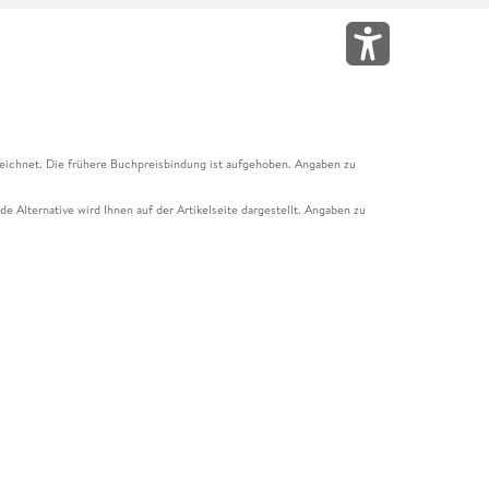
eichnet. Die frühere Buchpreisbindung ist aufgehoben. Angaben zu
e Alternative wird Ihnen auf der Artikelseite dargestellt. Angaben zu
ur Abholung mit Zahlung in der Filiale möglich. Der Gutschein ist nicht
t und das Hugendubel Hörbuch Abo. Der Gutschein ist nicht mit anderen