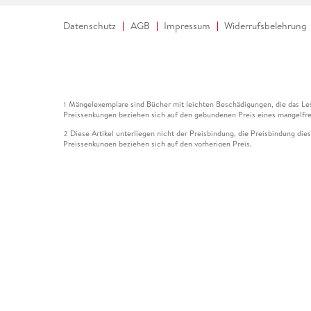
Datenschutz
AGB
Impressum
Widerrufsbelehrung
Mängelexemplare sind Bücher mit leichten Beschädigungen, die das Les
1
Preissenkungen beziehen sich auf den gebundenen Preis eines mangelfre
Diese Artikel unterliegen nicht der Preisbindung, die Preisbindung die
2
Preissenkungen beziehen sich auf den vorherigen Preis.
Durch Öffnen der Leseprobe willigen Sie ein, dass Daten an den Anbie
3
Der gebundene Preis dieses Artikels wird nach Ablauf des auf der Arti
4
Der Preisvergleich bezieht sich auf die unverbindliche Preisempfehlun
5
Der gebundene Preis dieses Artikels wurde vom Verlag gesenkt. Angabe
6
Die Preisbindung dieses Artikels wurde aufgehoben. Angaben zu Preis
7
Der gebundene Preis dieses Artikels wird nach Ablauf des auf der Arti
8
Ihr Gutschein SOMMER13 gilt bis einschließlich 10.08.2026. Sie könne
12
gültig für gesetzlich preisgebundene Artikel (deutschsprachige Bücher 
Gutscheinen und Geschenkkarten kombinierbar. Eine Barauszahlung ist ni