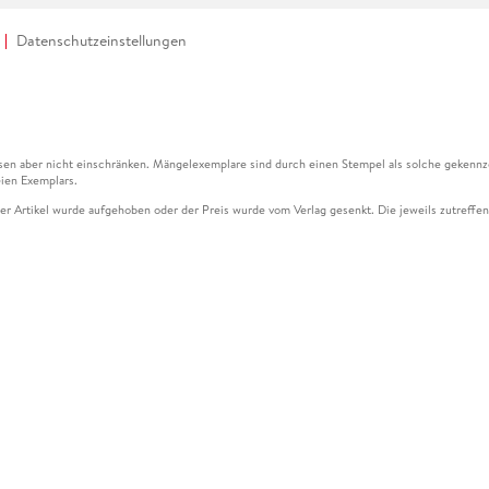
Datenschutzeinstellungen
en aber nicht einschränken. Mängelexemplare sind durch einen Stempel als solche gekennz
ien Exemplars.
ser Artikel wurde aufgehoben oder der Preis wurde vom Verlag gesenkt. Die jeweils zutreffend
ter der Leseprobe übermittelt werden.
kelseite dargestellten Datums vom Verlag angehoben.
g (UVP) des Herstellers.
n zu Preissenkungen beziehen sich auf den vorherigen Preis.
senkungen beziehen sich auf den letzten gebundenen Preis.
kelseite dargestellten Datums vom Verlag angehoben.
n den Gutschein ausschließlich online einlösen unter www.hugendubel.de. Keine Bestellung z
und eBooks) sowie für preisgebundene Kalender, tolino shine (4016621130466), tolino selec
cht möglich. Ein Weiterverkauf und der Handel des Gutscheincodes sind nicht gestattet.