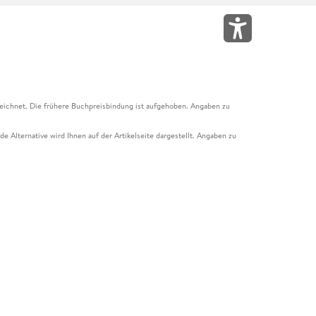
eichnet. Die frühere Buchpreisbindung ist aufgehoben. Angaben zu
e Alternative wird Ihnen auf der Artikelseite dargestellt. Angaben zu
ur Abholung mit Zahlung in der Filiale möglich. Der Gutschein ist nicht
t und das Hugendubel Hörbuch Abo. Der Gutschein ist nicht mit anderen