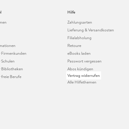
l
Hilfe
hmen
Zahlungsarten
Lieferung & Versandkosten
Filialabholung
mationen
Retoure
ür Firmenkunden
eBooks laden
r Schulen
Passwort vergessen
r Bibliotheken
Abos kündigen
Vertrag widerrufen
r freie Berufe
Alle Hilfethemen