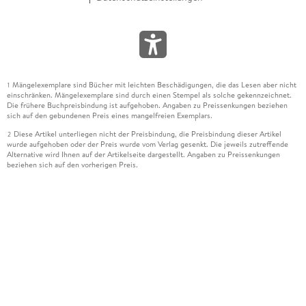
Mängelexemplare sind Bücher mit leichten Beschädigungen, die das Lesen aber nicht
1
einschränken. Mängelexemplare sind durch einen Stempel als solche gekennzeichnet.
Die frühere Buchpreisbindung ist aufgehoben. Angaben zu Preissenkungen beziehen
sich auf den gebundenen Preis eines mangelfreien Exemplars.
Diese Artikel unterliegen nicht der Preisbindung, die Preisbindung dieser Artikel
2
wurde aufgehoben oder der Preis wurde vom Verlag gesenkt. Die jeweils zutreffende
Alternative wird Ihnen auf der Artikelseite dargestellt. Angaben zu Preissenkungen
beziehen sich auf den vorherigen Preis.
Durch Öffnen der Leseprobe willigen Sie ein, dass Daten an den Anbieter der
3
Leseprobe übermittelt werden.
Der gebundene Preis dieses Artikels wird nach Ablauf des auf der Artikelseite
4
dargestellten Datums vom Verlag angehoben.
Der Preisvergleich bezieht sich auf die unverbindliche Preisempfehlung (UVP) des
5
Herstellers.
Der gebundene Preis dieses Artikels wurde vom Verlag gesenkt. Angaben zu
6
Preissenkungen beziehen sich auf den vorherigen Preis.
Die Preisbindung dieses Artikels wurde aufgehoben. Angaben zu Preissenkungen
7