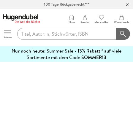
100 Tage Rückgaberecht***
Abholung in über 100 Filialen
Filiale
Konto
Merkzettel
Warenkorb
Hugendubel
Menu
Nur noch heute:
Summer Sale -
13% Rabatt
auf viele
12
mehr
Sortimente mit dem Code
SOMMER13
erfahren