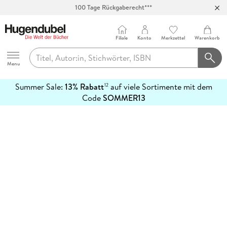
100 Tage Rückgaberecht***
Abholung in über 100 Filialen
Filiale
Konto
Merkzettel
Warenkorb
Hugendubel
Menu
Summer Sale:
13% Rabatt
auf viele Sortimente mit dem
12
mehr
Code
SOMMER13
erfahren