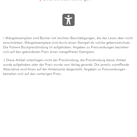
Mängelexemplare sind Bücher mit leichten Beschädigungen, die das Lesen aber nicht
1
einschränken. Mängelexemplare sind durch einen Stempel als solche gekennzeichnet.
Die frühere Buchpreisbindung ist aufgehoben. Angaben zu Preissenkungen beziehen
sich auf den gebundenen Preis eines mangelfreien Exemplars.
Diese Artikel unterliegen nicht der Preisbindung, die Preisbindung dieser Artikel
2
wurde aufgehoben oder der Preis wurde vom Verlag gesenkt. Die jeweils zutreffende
Alternative wird Ihnen auf der Artikelseite dargestellt. Angaben zu Preissenkungen
beziehen sich auf den vorherigen Preis.
Durch Öffnen der Leseprobe willigen Sie ein, dass Daten an den Anbieter der
3
Leseprobe übermittelt werden.
Der gebundene Preis dieses Artikels wird nach Ablauf des auf der Artikelseite
4
dargestellten Datums vom Verlag angehoben.
Der Preisvergleich bezieht sich auf die unverbindliche Preisempfehlung (UVP) des
5
Herstellers.
Der gebundene Preis dieses Artikels wurde vom Verlag gesenkt. Angaben zu
6
Preissenkungen beziehen sich auf den vorherigen Preis.
Die Preisbindung dieses Artikels wurde aufgehoben. Angaben zu Preissenkungen
7