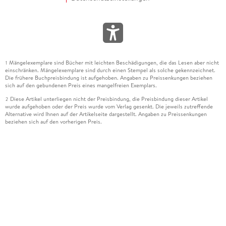
Mängelexemplare sind Bücher mit leichten Beschädigungen, die das Lesen aber nicht
1
einschränken. Mängelexemplare sind durch einen Stempel als solche gekennzeichnet.
Die frühere Buchpreisbindung ist aufgehoben. Angaben zu Preissenkungen beziehen
sich auf den gebundenen Preis eines mangelfreien Exemplars.
Diese Artikel unterliegen nicht der Preisbindung, die Preisbindung dieser Artikel
2
wurde aufgehoben oder der Preis wurde vom Verlag gesenkt. Die jeweils zutreffende
Alternative wird Ihnen auf der Artikelseite dargestellt. Angaben zu Preissenkungen
beziehen sich auf den vorherigen Preis.
Durch Öffnen der Leseprobe willigen Sie ein, dass Daten an den Anbieter der
3
Leseprobe übermittelt werden.
Der gebundene Preis dieses Artikels wird nach Ablauf des auf der Artikelseite
4
dargestellten Datums vom Verlag angehoben.
Der Preisvergleich bezieht sich auf die unverbindliche Preisempfehlung (UVP) des
5
Herstellers.
Der gebundene Preis dieses Artikels wurde vom Verlag gesenkt. Angaben zu
6
Preissenkungen beziehen sich auf den vorherigen Preis.
Die Preisbindung dieses Artikels wurde aufgehoben. Angaben zu Preissenkungen
7