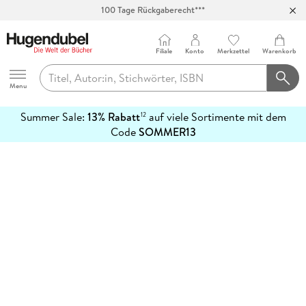
100 Tage Rückgaberecht***
Abholung in über 100 Filialen
Filiale
Konto
Merkzettel
Warenkorb
Hugendubel
Menu
Summer Sale:
13% Rabatt
auf viele Sortimente mit dem
12
mehr
Code
SOMMER13
erfahren