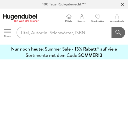
100 Tage Rückgaberecht***
Abholung in über 100 Filialen
Filiale
Konto
Merkzettel
Warenkorb
Hugendubel
Menu
Nur noch heute:
Summer Sale -
13% Rabatt
auf viele
12
mehr
Sortimente mit dem Code
SOMMER13
erfahren