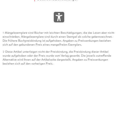
Mängelexemplare sind Bücher mit leichten Beschädigungen, die das Lesen aber nicht
1
einschränken. Mängelexemplare sind durch einen Stempel als solche gekennzeichnet.
Die frühere Buchpreisbindung ist aufgehoben. Angaben zu Preissenkungen beziehen
sich auf den gebundenen Preis eines mangelfreien Exemplars.
Diese Artikel unterliegen nicht der Preisbindung, die Preisbindung dieser Artikel
2
wurde aufgehoben oder der Preis wurde vom Verlag gesenkt. Die jeweils zutreffende
Alternative wird Ihnen auf der Artikelseite dargestellt. Angaben zu Preissenkungen
beziehen sich auf den vorherigen Preis.
Durch Öffnen der Leseprobe willigen Sie ein, dass Daten an den Anbieter der
3
Leseprobe übermittelt werden.
Der gebundene Preis dieses Artikels wird nach Ablauf des auf der Artikelseite
4
dargestellten Datums vom Verlag angehoben.
Der Preisvergleich bezieht sich auf die unverbindliche Preisempfehlung (UVP) des
5
Herstellers.
Der gebundene Preis dieses Artikels wurde vom Verlag gesenkt. Angaben zu
6
Preissenkungen beziehen sich auf den vorherigen Preis.
Die Preisbindung dieses Artikels wurde aufgehoben. Angaben zu Preissenkungen
7