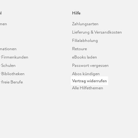
l
Hilfe
hmen
Zahlungsarten
Lieferung & Versandkosten
Filialabholung
mationen
Retoure
ür Firmenkunden
eBooks laden
r Schulen
Passwort vergessen
r Bibliotheken
Abos kündigen
Vertrag widerrufen
r freie Berufe
Alle Hilfethemen