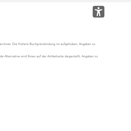
eichnet. Die frühere Buchpreisbindung ist aufgehoben. Angaben zu
e Alternative wird Ihnen auf der Artikelseite dargestellt. Angaben zu
ur Abholung mit Zahlung in der Filiale möglich. Der Gutschein ist nicht
t und das Hugendubel Hörbuch Abo. Der Gutschein ist nicht mit anderen