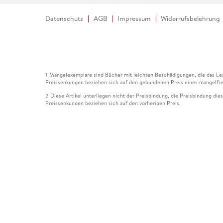
Datenschutz
AGB
Impressum
Widerrufsbelehrung
Mängelexemplare sind Bücher mit leichten Beschädigungen, die das Les
1
Preissenkungen beziehen sich auf den gebundenen Preis eines mangelfre
Diese Artikel unterliegen nicht der Preisbindung, die Preisbindung die
2
Preissenkungen beziehen sich auf den vorherigen Preis.
Durch Öffnen der Leseprobe willigen Sie ein, dass Daten an den Anbie
3
Der gebundene Preis dieses Artikels wird nach Ablauf des auf der Arti
4
Der Preisvergleich bezieht sich auf die unverbindliche Preisempfehlun
5
Der gebundene Preis dieses Artikels wurde vom Verlag gesenkt. Angabe
6
Die Preisbindung dieses Artikels wurde aufgehoben. Angaben zu Preis
7
Der gebundene Preis dieses Artikels wird nach Ablauf des auf der Arti
8
Ihr Gutschein SOMMER13 gilt bis einschließlich 10.08.2026. Sie könne
12
gültig für gesetzlich preisgebundene Artikel (deutschsprachige Bücher 
Gutscheinen und Geschenkkarten kombinierbar. Eine Barauszahlung ist ni