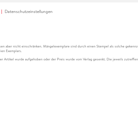
Datenschutzeinstellungen
en aber nicht einschränken. Mängelexemplare sind durch einen Stempel als solche gekennz
ien Exemplars.
ser Artikel wurde aufgehoben oder der Preis wurde vom Verlag gesenkt. Die jeweils zutreffend
ter der Leseprobe übermittelt werden.
kelseite dargestellten Datums vom Verlag angehoben.
g (UVP) des Herstellers.
n zu Preissenkungen beziehen sich auf den vorherigen Preis.
senkungen beziehen sich auf den letzten gebundenen Preis.
kelseite dargestellten Datums vom Verlag angehoben.
n den Gutschein ausschließlich online einlösen unter www.hugendubel.de. Keine Bestellung z
und eBooks) sowie für preisgebundene Kalender, tolino shine (4016621130466), tolino selec
cht möglich. Ein Weiterverkauf und der Handel des Gutscheincodes sind nicht gestattet.