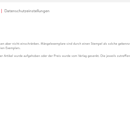
Datenschutzeinstellungen
en aber nicht einschränken. Mängelexemplare sind durch einen Stempel als solche gekennz
ien Exemplars.
ser Artikel wurde aufgehoben oder der Preis wurde vom Verlag gesenkt. Die jeweils zutreffend
ter der Leseprobe übermittelt werden.
kelseite dargestellten Datums vom Verlag angehoben.
g (UVP) des Herstellers.
n zu Preissenkungen beziehen sich auf den vorherigen Preis.
senkungen beziehen sich auf den letzten gebundenen Preis.
kelseite dargestellten Datums vom Verlag angehoben.
n den Gutschein ausschließlich online einlösen unter www.hugendubel.de. Keine Bestellung z
und eBooks) sowie für preisgebundene Kalender, tolino shine (4016621130466), tolino selec
cht möglich. Ein Weiterverkauf und der Handel des Gutscheincodes sind nicht gestattet.