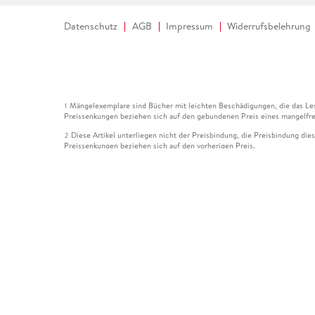
Datenschutz
AGB
Impressum
Widerrufsbelehrung
Mängelexemplare sind Bücher mit leichten Beschädigungen, die das Les
1
Preissenkungen beziehen sich auf den gebundenen Preis eines mangelfre
Diese Artikel unterliegen nicht der Preisbindung, die Preisbindung die
2
Preissenkungen beziehen sich auf den vorherigen Preis.
Durch Öffnen der Leseprobe willigen Sie ein, dass Daten an den Anbie
3
Der gebundene Preis dieses Artikels wird nach Ablauf des auf der Arti
4
Der Preisvergleich bezieht sich auf die unverbindliche Preisempfehlun
5
Der gebundene Preis dieses Artikels wurde vom Verlag gesenkt. Angabe
6
Die Preisbindung dieses Artikels wurde aufgehoben. Angaben zu Preis
7
Der gebundene Preis dieses Artikels wird nach Ablauf des auf der Arti
8
Ihr Gutschein SOMMER13 gilt bis einschließlich 10.08.2026. Sie könne
12
gültig für gesetzlich preisgebundene Artikel (deutschsprachige Bücher 
Gutscheinen und Geschenkkarten kombinierbar. Eine Barauszahlung ist ni