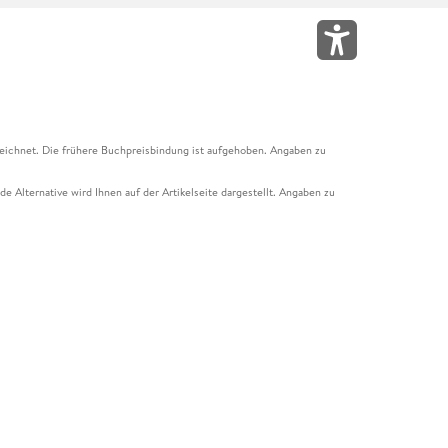
eichnet. Die frühere Buchpreisbindung ist aufgehoben. Angaben zu
e Alternative wird Ihnen auf der Artikelseite dargestellt. Angaben zu
ur Abholung mit Zahlung in der Filiale möglich. Der Gutschein ist nicht
t und das Hugendubel Hörbuch Abo. Der Gutschein ist nicht mit anderen