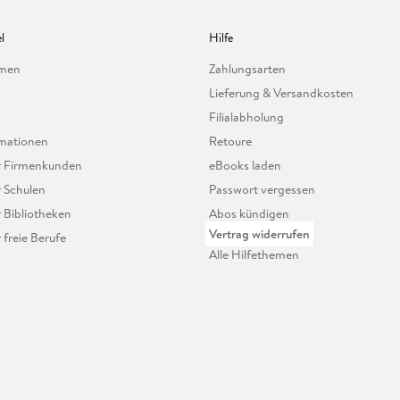
l
Hilfe
hmen
Zahlungsarten
Lieferung & Versandkosten
Filialabholung
mationen
Retoure
ür Firmenkunden
eBooks laden
r Schulen
Passwort vergessen
r Bibliotheken
Abos kündigen
Vertrag widerrufen
r freie Berufe
Alle Hilfethemen