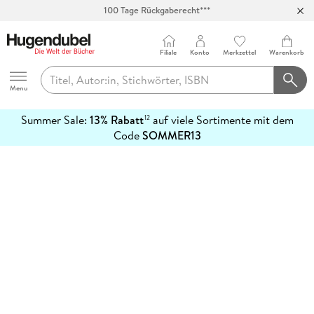
100 Tage Rückgaberecht***
Abholung in über 100 Filialen
Filiale
Konto
Merkzettel
Warenkorb
Hugendubel
Menu
Summer Sale:
13% Rabatt
auf viele Sortimente mit dem
12
mehr
Code
SOMMER13
erfahren