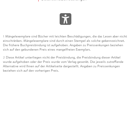
Mängelexemplare sind Bücher mit leichten Beschädigungen, die das Lesen aber nicht
1
einschränken. Mängelexemplare sind durch einen Stempel als solche gekennzeichnet.
Die frühere Buchpreisbindung ist aufgehoben. Angaben zu Preissenkungen beziehen
sich auf den gebundenen Preis eines mangelfreien Exemplars.
Diese Artikel unterliegen nicht der Preisbindung, die Preisbindung dieser Artikel
2
wurde aufgehoben oder der Preis wurde vom Verlag gesenkt. Die jeweils zutreffende
Alternative wird Ihnen auf der Artikelseite dargestellt. Angaben zu Preissenkungen
beziehen sich auf den vorherigen Preis.
Durch Öffnen der Leseprobe willigen Sie ein, dass Daten an den Anbieter der
3
Leseprobe übermittelt werden.
Der gebundene Preis dieses Artikels wird nach Ablauf des auf der Artikelseite
4
dargestellten Datums vom Verlag angehoben.
Der Preisvergleich bezieht sich auf die unverbindliche Preisempfehlung (UVP) des
5
Herstellers.
Der gebundene Preis dieses Artikels wurde vom Verlag gesenkt. Angaben zu
6
Preissenkungen beziehen sich auf den vorherigen Preis.
Die Preisbindung dieses Artikels wurde aufgehoben. Angaben zu Preissenkungen
7