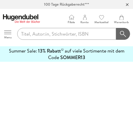
100 Tage Rückgaberecht***
Abholung in über 100 Filialen
Filiale
Konto
Merkzettel
Warenkorb
Hugendubel
Menu
Summer Sale:
13% Rabatt
auf viele Sortimente mit dem
12
mehr
Code
SOMMER13
erfahren