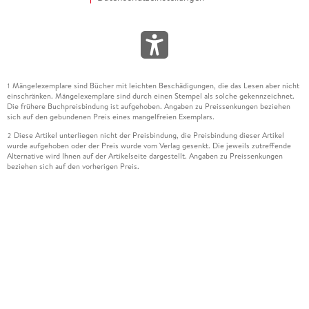
Mängelexemplare sind Bücher mit leichten Beschädigungen, die das Lesen aber nicht
1
einschränken. Mängelexemplare sind durch einen Stempel als solche gekennzeichnet.
Die frühere Buchpreisbindung ist aufgehoben. Angaben zu Preissenkungen beziehen
sich auf den gebundenen Preis eines mangelfreien Exemplars.
Diese Artikel unterliegen nicht der Preisbindung, die Preisbindung dieser Artikel
2
wurde aufgehoben oder der Preis wurde vom Verlag gesenkt. Die jeweils zutreffende
Alternative wird Ihnen auf der Artikelseite dargestellt. Angaben zu Preissenkungen
beziehen sich auf den vorherigen Preis.
Durch Öffnen der Leseprobe willigen Sie ein, dass Daten an den Anbieter der
3
Leseprobe übermittelt werden.
Der gebundene Preis dieses Artikels wird nach Ablauf des auf der Artikelseite
4
dargestellten Datums vom Verlag angehoben.
Der Preisvergleich bezieht sich auf die unverbindliche Preisempfehlung (UVP) des
5
Herstellers.
Der gebundene Preis dieses Artikels wurde vom Verlag gesenkt. Angaben zu
6
Preissenkungen beziehen sich auf den vorherigen Preis.
Die Preisbindung dieses Artikels wurde aufgehoben. Angaben zu Preissenkungen
7