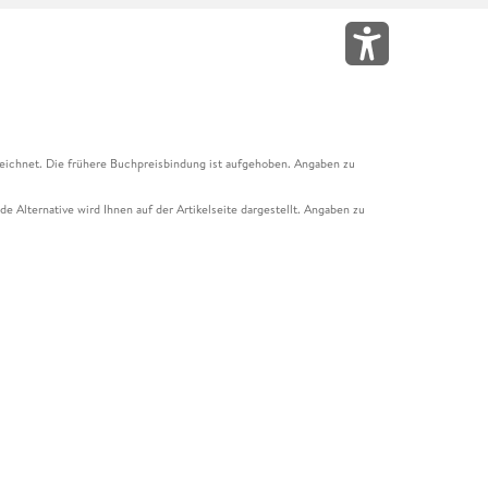
eichnet. Die frühere Buchpreisbindung ist aufgehoben. Angaben zu
e Alternative wird Ihnen auf der Artikelseite dargestellt. Angaben zu
ur Abholung mit Zahlung in der Filiale möglich. Der Gutschein ist nicht
t und das Hugendubel Hörbuch Abo. Der Gutschein ist nicht mit anderen