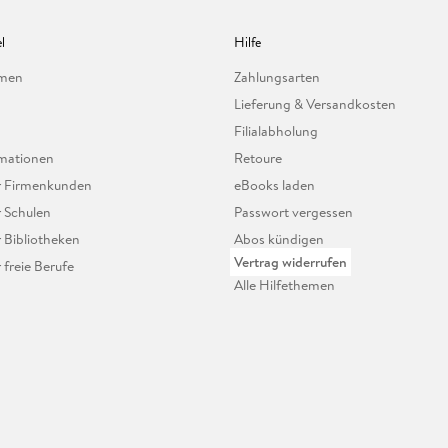
l
Hilfe
hmen
Zahlungsarten
Lieferung & Versandkosten
Filialabholung
mationen
Retoure
ür Firmenkunden
eBooks laden
r Schulen
Passwort vergessen
r Bibliotheken
Abos kündigen
Vertrag widerrufen
r freie Berufe
Alle Hilfethemen