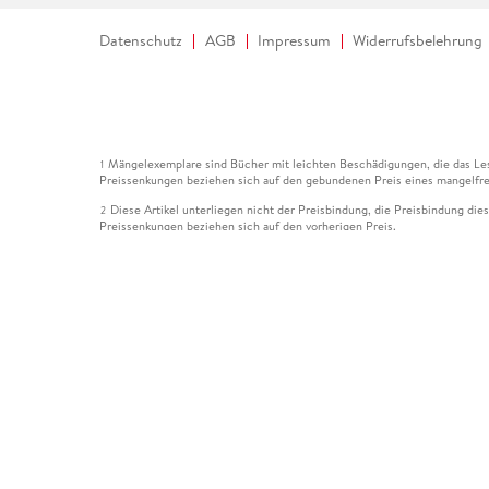
Datenschutz
AGB
Impressum
Widerrufsbelehrung
Mängelexemplare sind Bücher mit leichten Beschädigungen, die das Les
1
Preissenkungen beziehen sich auf den gebundenen Preis eines mangelfre
Diese Artikel unterliegen nicht der Preisbindung, die Preisbindung die
2
Preissenkungen beziehen sich auf den vorherigen Preis.
Durch Öffnen der Leseprobe willigen Sie ein, dass Daten an den Anbie
3
Der gebundene Preis dieses Artikels wird nach Ablauf des auf der Arti
4
Der Preisvergleich bezieht sich auf die unverbindliche Preisempfehlun
5
Der gebundene Preis dieses Artikels wurde vom Verlag gesenkt. Angabe
6
Die Preisbindung dieses Artikels wurde aufgehoben. Angaben zu Preis
7
Der gebundene Preis dieses Artikels wird nach Ablauf des auf der Arti
8
Ihr Gutschein SOMMER13 gilt bis einschließlich 10.08.2026. Sie könne
12
gültig für gesetzlich preisgebundene Artikel (deutschsprachige Bücher 
Gutscheinen und Geschenkkarten kombinierbar. Eine Barauszahlung ist ni