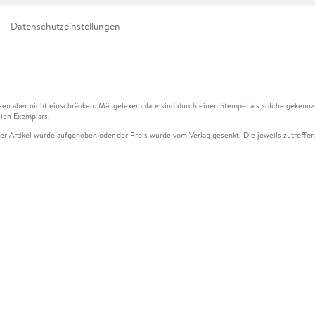
Datenschutzeinstellungen
en aber nicht einschränken. Mängelexemplare sind durch einen Stempel als solche gekennz
ien Exemplars.
ser Artikel wurde aufgehoben oder der Preis wurde vom Verlag gesenkt. Die jeweils zutreffend
ter der Leseprobe übermittelt werden.
kelseite dargestellten Datums vom Verlag angehoben.
g (UVP) des Herstellers.
n zu Preissenkungen beziehen sich auf den vorherigen Preis.
senkungen beziehen sich auf den letzten gebundenen Preis.
kelseite dargestellten Datums vom Verlag angehoben.
n den Gutschein ausschließlich online einlösen unter www.hugendubel.de. Keine Bestellung z
und eBooks) sowie für preisgebundene Kalender, tolino shine (4016621130466), tolino selec
cht möglich. Ein Weiterverkauf und der Handel des Gutscheincodes sind nicht gestattet.