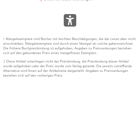
Mängelexemplare sind Bücher mit leichten Beschädigungen, die das Lesen aber nicht
1
einschränken. Mängelexemplare sind durch einen Stempel als solche gekennzeichnet.
Die frühere Buchpreisbindung ist aufgehoben. Angaben zu Preissenkungen beziehen
sich auf den gebundenen Preis eines mangelfreien Exemplars.
Diese Artikel unterliegen nicht der Preisbindung, die Preisbindung dieser Artikel
2
wurde aufgehoben oder der Preis wurde vom Verlag gesenkt. Die jeweils zutreffende
Alternative wird Ihnen auf der Artikelseite dargestellt. Angaben zu Preissenkungen
beziehen sich auf den vorherigen Preis.
Durch Öffnen der Leseprobe willigen Sie ein, dass Daten an den Anbieter der
3
Leseprobe übermittelt werden.
Der gebundene Preis dieses Artikels wird nach Ablauf des auf der Artikelseite
4
dargestellten Datums vom Verlag angehoben.
Der Preisvergleich bezieht sich auf die unverbindliche Preisempfehlung (UVP) des
5
Herstellers.
Der gebundene Preis dieses Artikels wurde vom Verlag gesenkt. Angaben zu
6
Preissenkungen beziehen sich auf den vorherigen Preis.
Die Preisbindung dieses Artikels wurde aufgehoben. Angaben zu Preissenkungen
7