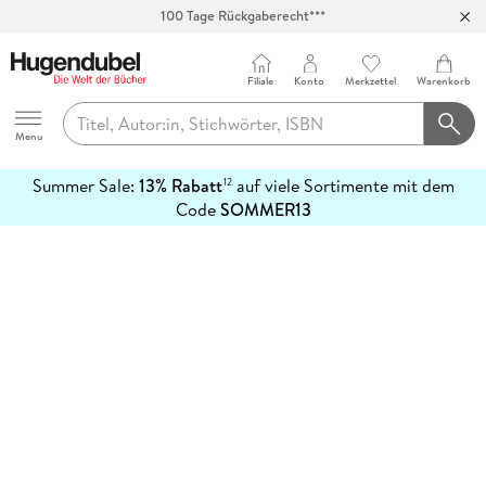
100 Tage Rückgaberecht***
Abholung in über 100 Filialen
Filiale
Konto
Merkzettel
Warenkorb
Hugendubel
Menu
Summer Sale:
13% Rabatt
auf viele Sortimente mit dem
12
mehr
Code
SOMMER13
erfahren