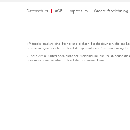
Datenschutz
AGB
Impressum
Widerrufsbelehrung
Mängelexemplare sind Bücher mit leichten Beschädigungen, die das Les
1
Preissenkungen beziehen sich auf den gebundenen Preis eines mangelfre
Diese Artikel unterliegen nicht der Preisbindung, die Preisbindung die
2
Preissenkungen beziehen sich auf den vorherigen Preis.
Durch Öffnen der Leseprobe willigen Sie ein, dass Daten an den Anbie
3
Der gebundene Preis dieses Artikels wird nach Ablauf des auf der Arti
4
Der Preisvergleich bezieht sich auf die unverbindliche Preisempfehlun
5
Der gebundene Preis dieses Artikels wurde vom Verlag gesenkt. Angabe
6
Die Preisbindung dieses Artikels wurde aufgehoben. Angaben zu Preis
7
Der gebundene Preis dieses Artikels wird nach Ablauf des auf der Arti
8
Ihr Gutschein SOMMER13 gilt bis einschließlich 10.08.2026. Sie könne
12
gültig für gesetzlich preisgebundene Artikel (deutschsprachige Bücher 
Gutscheinen und Geschenkkarten kombinierbar. Eine Barauszahlung ist ni