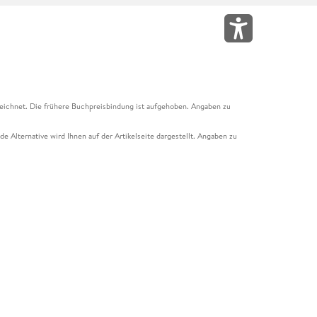
eichnet. Die frühere Buchpreisbindung ist aufgehoben. Angaben zu
e Alternative wird Ihnen auf der Artikelseite dargestellt. Angaben zu
ur Abholung mit Zahlung in der Filiale möglich. Der Gutschein ist nicht
t und das Hugendubel Hörbuch Abo. Der Gutschein ist nicht mit anderen