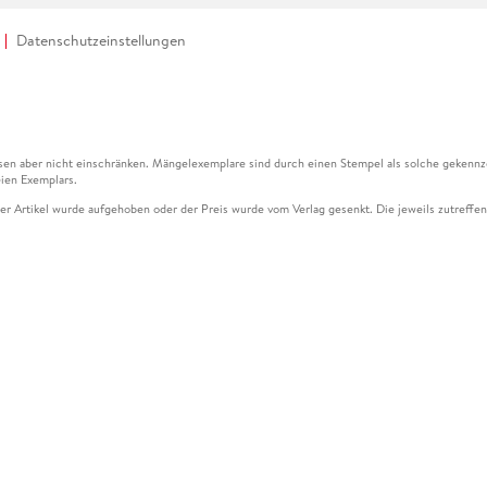
Datenschutzeinstellungen
en aber nicht einschränken. Mängelexemplare sind durch einen Stempel als solche gekennz
ien Exemplars.
ser Artikel wurde aufgehoben oder der Preis wurde vom Verlag gesenkt. Die jeweils zutreffend
ter der Leseprobe übermittelt werden.
kelseite dargestellten Datums vom Verlag angehoben.
g (UVP) des Herstellers.
n zu Preissenkungen beziehen sich auf den vorherigen Preis.
senkungen beziehen sich auf den letzten gebundenen Preis.
kelseite dargestellten Datums vom Verlag angehoben.
n den Gutschein ausschließlich online einlösen unter www.hugendubel.de. Keine Bestellung z
und eBooks) sowie für preisgebundene Kalender, tolino shine (4016621130466), tolino selec
cht möglich. Ein Weiterverkauf und der Handel des Gutscheincodes sind nicht gestattet.