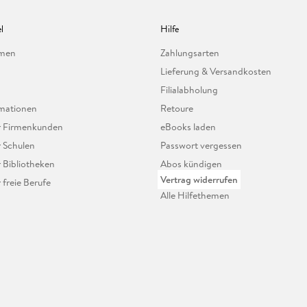
l
Hilfe
hmen
Zahlungsarten
Lieferung & Versandkosten
Filialabholung
mationen
Retoure
ür Firmenkunden
eBooks laden
r Schulen
Passwort vergessen
r Bibliotheken
Abos kündigen
Vertrag widerrufen
r freie Berufe
Alle Hilfethemen