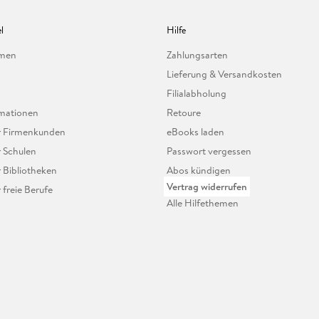
l
Hilfe
hmen
Zahlungsarten
Lieferung & Versandkosten
Filialabholung
mationen
Retoure
ür Firmenkunden
eBooks laden
r Schulen
Passwort vergessen
r Bibliotheken
Abos kündigen
Vertrag widerrufen
r freie Berufe
Alle Hilfethemen