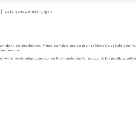
Datenschutzeinstellungen
en aber nicht einschränken. Mängelexemplare sind durch einen Stempel als solche gekennz
ien Exemplars.
ser Artikel wurde aufgehoben oder der Preis wurde vom Verlag gesenkt. Die jeweils zutreffend
ter der Leseprobe übermittelt werden.
kelseite dargestellten Datums vom Verlag angehoben.
g (UVP) des Herstellers.
n zu Preissenkungen beziehen sich auf den vorherigen Preis.
senkungen beziehen sich auf den letzten gebundenen Preis.
kelseite dargestellten Datums vom Verlag angehoben.
n den Gutschein ausschließlich online einlösen unter www.hugendubel.de. Keine Bestellung z
und eBooks) sowie für preisgebundene Kalender, tolino shine (4016621130466), tolino selec
cht möglich. Ein Weiterverkauf und der Handel des Gutscheincodes sind nicht gestattet.