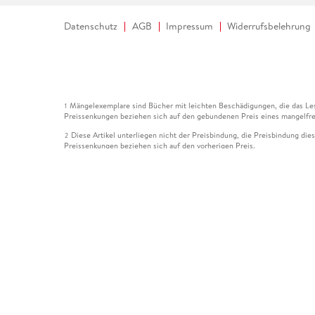
Datenschutz
AGB
Impressum
Widerrufsbelehrung
Mängelexemplare sind Bücher mit leichten Beschädigungen, die das Les
1
Preissenkungen beziehen sich auf den gebundenen Preis eines mangelfre
Diese Artikel unterliegen nicht der Preisbindung, die Preisbindung die
2
Preissenkungen beziehen sich auf den vorherigen Preis.
Durch Öffnen der Leseprobe willigen Sie ein, dass Daten an den Anbie
3
Der gebundene Preis dieses Artikels wird nach Ablauf des auf der Arti
4
Der Preisvergleich bezieht sich auf die unverbindliche Preisempfehlun
5
Der gebundene Preis dieses Artikels wurde vom Verlag gesenkt. Angabe
6
Die Preisbindung dieses Artikels wurde aufgehoben. Angaben zu Preis
7
Der gebundene Preis dieses Artikels wird nach Ablauf des auf der Arti
8
Ihr Gutschein SOMMER13 gilt bis einschließlich 10.08.2026. Sie könne
12
gültig für gesetzlich preisgebundene Artikel (deutschsprachige Bücher 
Gutscheinen und Geschenkkarten kombinierbar. Eine Barauszahlung ist ni