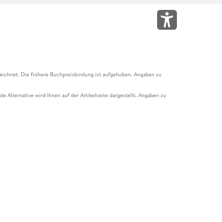
eichnet. Die frühere Buchpreisbindung ist aufgehoben. Angaben zu
e Alternative wird Ihnen auf der Artikelseite dargestellt. Angaben zu
ur Abholung mit Zahlung in der Filiale möglich. Der Gutschein ist nicht
t und das Hugendubel Hörbuch Abo. Der Gutschein ist nicht mit anderen