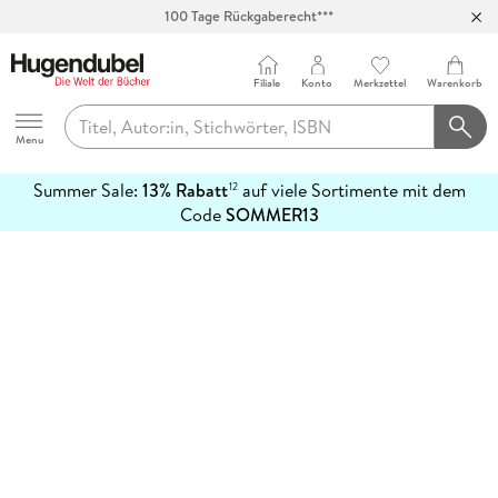
100 Tage Rückgaberecht***
Abholung in über 100 Filialen
Filiale
Konto
Merkzettel
Warenkorb
Hugendubel
Menu
Summer Sale:
13% Rabatt
auf viele Sortimente mit dem
12
mehr
Code
SOMMER13
erfahren