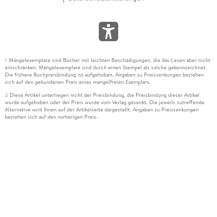
Mängelexemplare sind Bücher mit leichten Beschädigungen, die das Lesen aber nicht
1
einschränken. Mängelexemplare sind durch einen Stempel als solche gekennzeichnet.
Die frühere Buchpreisbindung ist aufgehoben. Angaben zu Preissenkungen beziehen
sich auf den gebundenen Preis eines mangelfreien Exemplars.
Diese Artikel unterliegen nicht der Preisbindung, die Preisbindung dieser Artikel
2
wurde aufgehoben oder der Preis wurde vom Verlag gesenkt. Die jeweils zutreffende
Alternative wird Ihnen auf der Artikelseite dargestellt. Angaben zu Preissenkungen
beziehen sich auf den vorherigen Preis.
Durch Öffnen der Leseprobe willigen Sie ein, dass Daten an den Anbieter der
3
Leseprobe übermittelt werden.
Der gebundene Preis dieses Artikels wird nach Ablauf des auf der Artikelseite
4
dargestellten Datums vom Verlag angehoben.
Der Preisvergleich bezieht sich auf die unverbindliche Preisempfehlung (UVP) des
5
Herstellers.
Der gebundene Preis dieses Artikels wurde vom Verlag gesenkt. Angaben zu
6
Preissenkungen beziehen sich auf den vorherigen Preis.
Die Preisbindung dieses Artikels wurde aufgehoben. Angaben zu Preissenkungen
7