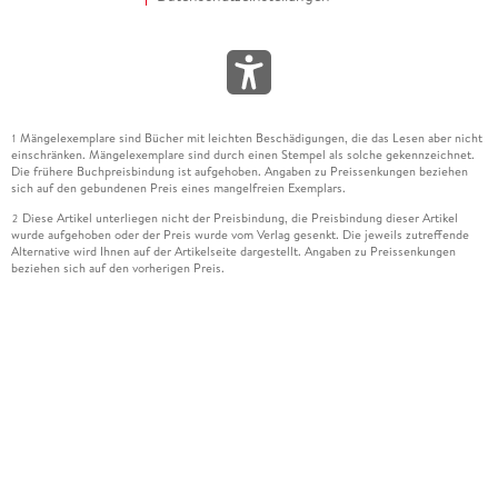
Mängelexemplare sind Bücher mit leichten Beschädigungen, die das Lesen aber nicht
1
einschränken. Mängelexemplare sind durch einen Stempel als solche gekennzeichnet.
Die frühere Buchpreisbindung ist aufgehoben. Angaben zu Preissenkungen beziehen
sich auf den gebundenen Preis eines mangelfreien Exemplars.
Diese Artikel unterliegen nicht der Preisbindung, die Preisbindung dieser Artikel
2
wurde aufgehoben oder der Preis wurde vom Verlag gesenkt. Die jeweils zutreffende
Alternative wird Ihnen auf der Artikelseite dargestellt. Angaben zu Preissenkungen
beziehen sich auf den vorherigen Preis.
Durch Öffnen der Leseprobe willigen Sie ein, dass Daten an den Anbieter der
3
Leseprobe übermittelt werden.
Der gebundene Preis dieses Artikels wird nach Ablauf des auf der Artikelseite
4
dargestellten Datums vom Verlag angehoben.
Der Preisvergleich bezieht sich auf die unverbindliche Preisempfehlung (UVP) des
5
Herstellers.
Der gebundene Preis dieses Artikels wurde vom Verlag gesenkt. Angaben zu
6
Preissenkungen beziehen sich auf den vorherigen Preis.
Die Preisbindung dieses Artikels wurde aufgehoben. Angaben zu Preissenkungen
7