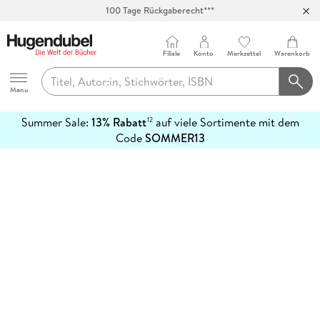
100 Tage Rückgaberecht***
Abholung in über 100 Filialen
Filiale
Konto
Merkzettel
Warenkorb
Hugendubel
Menu
Summer Sale:
13% Rabatt
auf viele Sortimente mit dem
12
mehr
Code
SOMMER13
erfahren