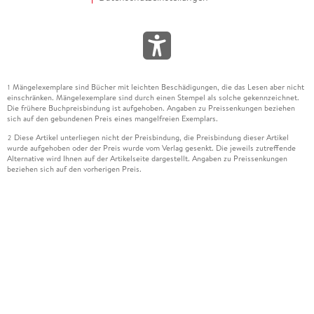
Mängelexemplare sind Bücher mit leichten Beschädigungen, die das Lesen aber nicht
1
einschränken. Mängelexemplare sind durch einen Stempel als solche gekennzeichnet.
Die frühere Buchpreisbindung ist aufgehoben. Angaben zu Preissenkungen beziehen
sich auf den gebundenen Preis eines mangelfreien Exemplars.
Diese Artikel unterliegen nicht der Preisbindung, die Preisbindung dieser Artikel
2
wurde aufgehoben oder der Preis wurde vom Verlag gesenkt. Die jeweils zutreffende
Alternative wird Ihnen auf der Artikelseite dargestellt. Angaben zu Preissenkungen
beziehen sich auf den vorherigen Preis.
Durch Öffnen der Leseprobe willigen Sie ein, dass Daten an den Anbieter der
3
Leseprobe übermittelt werden.
Der gebundene Preis dieses Artikels wird nach Ablauf des auf der Artikelseite
4
dargestellten Datums vom Verlag angehoben.
Der Preisvergleich bezieht sich auf die unverbindliche Preisempfehlung (UVP) des
5
Herstellers.
Der gebundene Preis dieses Artikels wurde vom Verlag gesenkt. Angaben zu
6
Preissenkungen beziehen sich auf den vorherigen Preis.
Die Preisbindung dieses Artikels wurde aufgehoben. Angaben zu Preissenkungen
7