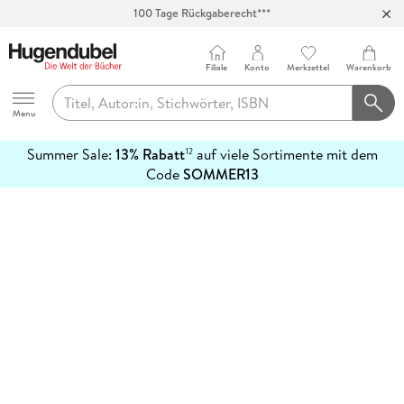
100 Tage Rückgaberecht***
Abholung in über 100 Filialen
Filiale
Konto
Merkzettel
Warenkorb
Hugendubel
Menu
Summer Sale:
13% Rabatt
auf viele Sortimente mit dem
12
mehr
Code
SOMMER13
erfahren