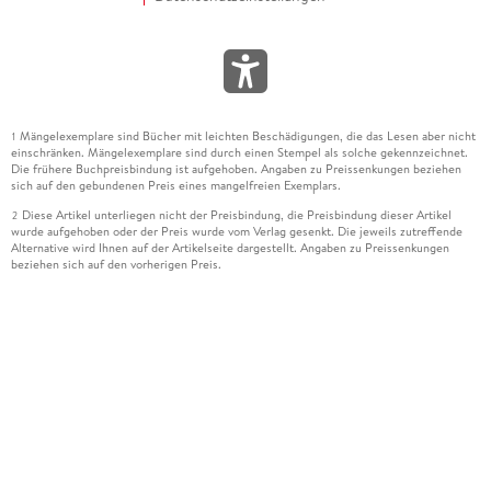
Mängelexemplare sind Bücher mit leichten Beschädigungen, die das Lesen aber nicht
1
einschränken. Mängelexemplare sind durch einen Stempel als solche gekennzeichnet.
Die frühere Buchpreisbindung ist aufgehoben. Angaben zu Preissenkungen beziehen
sich auf den gebundenen Preis eines mangelfreien Exemplars.
Diese Artikel unterliegen nicht der Preisbindung, die Preisbindung dieser Artikel
2
wurde aufgehoben oder der Preis wurde vom Verlag gesenkt. Die jeweils zutreffende
Alternative wird Ihnen auf der Artikelseite dargestellt. Angaben zu Preissenkungen
beziehen sich auf den vorherigen Preis.
Durch Öffnen der Leseprobe willigen Sie ein, dass Daten an den Anbieter der
3
Leseprobe übermittelt werden.
Der gebundene Preis dieses Artikels wird nach Ablauf des auf der Artikelseite
4
dargestellten Datums vom Verlag angehoben.
Der Preisvergleich bezieht sich auf die unverbindliche Preisempfehlung (UVP) des
5
Herstellers.
Der gebundene Preis dieses Artikels wurde vom Verlag gesenkt. Angaben zu
6
Preissenkungen beziehen sich auf den vorherigen Preis.
Die Preisbindung dieses Artikels wurde aufgehoben. Angaben zu Preissenkungen
7