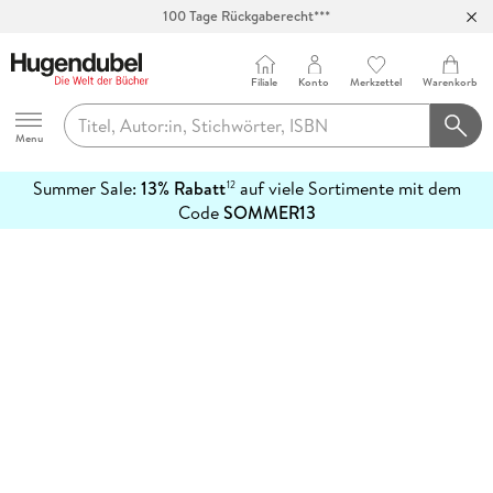
100 Tage Rückgaberecht***
Abholung in über 100 Filialen
Filiale
Konto
Merkzettel
Warenkorb
Hugendubel
Menu
Summer Sale:
13% Rabatt
auf viele Sortimente mit dem
12
mehr
Code
SOMMER13
erfahren