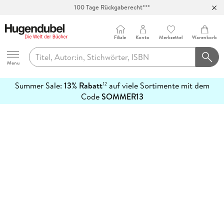
100 Tage Rückgaberecht***
Abholung in über 100 Filialen
Filiale
Konto
Merkzettel
Warenkorb
Hugendubel
Menu
Summer Sale:
13% Rabatt
auf viele Sortimente mit dem
12
mehr
Code
SOMMER13
erfahren