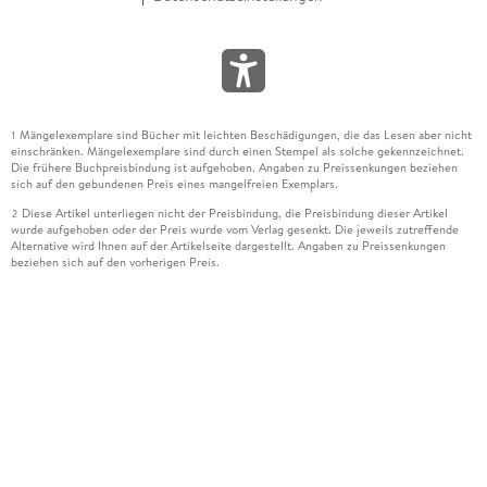
Mängelexemplare sind Bücher mit leichten Beschädigungen, die das Lesen aber nicht
1
einschränken. Mängelexemplare sind durch einen Stempel als solche gekennzeichnet.
Die frühere Buchpreisbindung ist aufgehoben. Angaben zu Preissenkungen beziehen
sich auf den gebundenen Preis eines mangelfreien Exemplars.
Diese Artikel unterliegen nicht der Preisbindung, die Preisbindung dieser Artikel
2
wurde aufgehoben oder der Preis wurde vom Verlag gesenkt. Die jeweils zutreffende
Alternative wird Ihnen auf der Artikelseite dargestellt. Angaben zu Preissenkungen
beziehen sich auf den vorherigen Preis.
Durch Öffnen der Leseprobe willigen Sie ein, dass Daten an den Anbieter der
3
Leseprobe übermittelt werden.
Der gebundene Preis dieses Artikels wird nach Ablauf des auf der Artikelseite
4
dargestellten Datums vom Verlag angehoben.
Der Preisvergleich bezieht sich auf die unverbindliche Preisempfehlung (UVP) des
5
Herstellers.
Der gebundene Preis dieses Artikels wurde vom Verlag gesenkt. Angaben zu
6
Preissenkungen beziehen sich auf den vorherigen Preis.
Die Preisbindung dieses Artikels wurde aufgehoben. Angaben zu Preissenkungen
7