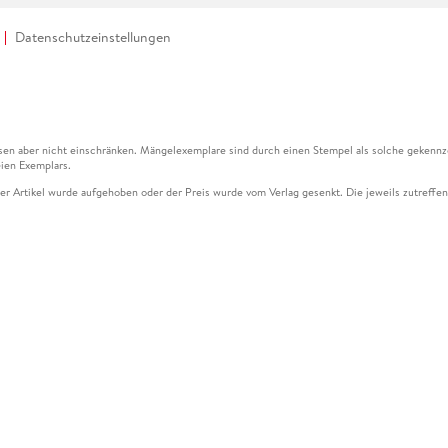
Datenschutzeinstellungen
en aber nicht einschränken. Mängelexemplare sind durch einen Stempel als solche gekennz
ien Exemplars.
ser Artikel wurde aufgehoben oder der Preis wurde vom Verlag gesenkt. Die jeweils zutreffend
ter der Leseprobe übermittelt werden.
kelseite dargestellten Datums vom Verlag angehoben.
g (UVP) des Herstellers.
n zu Preissenkungen beziehen sich auf den vorherigen Preis.
senkungen beziehen sich auf den letzten gebundenen Preis.
kelseite dargestellten Datums vom Verlag angehoben.
n den Gutschein ausschließlich online einlösen unter www.hugendubel.de. Keine Bestellung z
und eBooks) sowie für preisgebundene Kalender, tolino shine (4016621130466), tolino selec
cht möglich. Ein Weiterverkauf und der Handel des Gutscheincodes sind nicht gestattet.