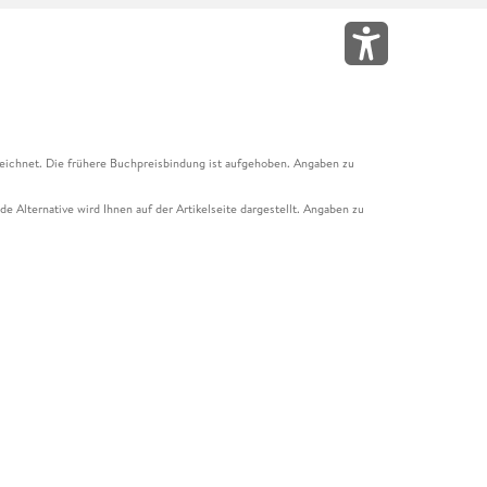
eichnet. Die frühere Buchpreisbindung ist aufgehoben. Angaben zu
e Alternative wird Ihnen auf der Artikelseite dargestellt. Angaben zu
ur Abholung mit Zahlung in der Filiale möglich. Der Gutschein ist nicht
t und das Hugendubel Hörbuch Abo. Der Gutschein ist nicht mit anderen