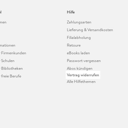
l
Hilfe
hmen
Zahlungsarten
Lieferung & Versandkosten
Filialabholung
mationen
Retoure
ür Firmenkunden
eBooks laden
r Schulen
Passwort vergessen
r Bibliotheken
Abos kündigen
Vertrag widerrufen
r freie Berufe
Alle Hilfethemen