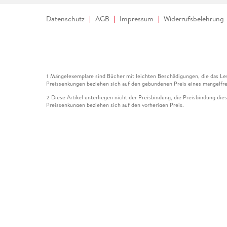
Datenschutz
AGB
Impressum
Widerrufsbelehrung
Mängelexemplare sind Bücher mit leichten Beschädigungen, die das Les
1
Preissenkungen beziehen sich auf den gebundenen Preis eines mangelfre
Diese Artikel unterliegen nicht der Preisbindung, die Preisbindung die
2
Preissenkungen beziehen sich auf den vorherigen Preis.
Durch Öffnen der Leseprobe willigen Sie ein, dass Daten an den Anbie
3
Der gebundene Preis dieses Artikels wird nach Ablauf des auf der Arti
4
Der Preisvergleich bezieht sich auf die unverbindliche Preisempfehlun
5
Der gebundene Preis dieses Artikels wurde vom Verlag gesenkt. Angabe
6
Die Preisbindung dieses Artikels wurde aufgehoben. Angaben zu Preis
7
Der gebundene Preis dieses Artikels wird nach Ablauf des auf der Arti
8
Ihr Gutschein SOMMER13 gilt bis einschließlich 10.08.2026. Sie könne
12
gültig für gesetzlich preisgebundene Artikel (deutschsprachige Bücher 
Gutscheinen und Geschenkkarten kombinierbar. Eine Barauszahlung ist ni