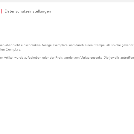
Datenschutzeinstellungen
en aber nicht einschränken. Mängelexemplare sind durch einen Stempel als solche gekennz
ien Exemplars.
ser Artikel wurde aufgehoben oder der Preis wurde vom Verlag gesenkt. Die jeweils zutreffend
ter der Leseprobe übermittelt werden.
kelseite dargestellten Datums vom Verlag angehoben.
g (UVP) des Herstellers.
n zu Preissenkungen beziehen sich auf den vorherigen Preis.
senkungen beziehen sich auf den letzten gebundenen Preis.
kelseite dargestellten Datums vom Verlag angehoben.
n den Gutschein ausschließlich online einlösen unter www.hugendubel.de. Keine Bestellung z
und eBooks) sowie für preisgebundene Kalender, tolino shine (4016621130466), tolino selec
cht möglich. Ein Weiterverkauf und der Handel des Gutscheincodes sind nicht gestattet.