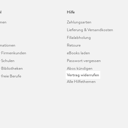
l
Hilfe
hmen
Zahlungsarten
Lieferung & Versandkosten
Filialabholung
mationen
Retoure
ür Firmenkunden
eBooks laden
r Schulen
Passwort vergessen
r Bibliotheken
Abos kündigen
Vertrag widerrufen
r freie Berufe
Alle Hilfethemen