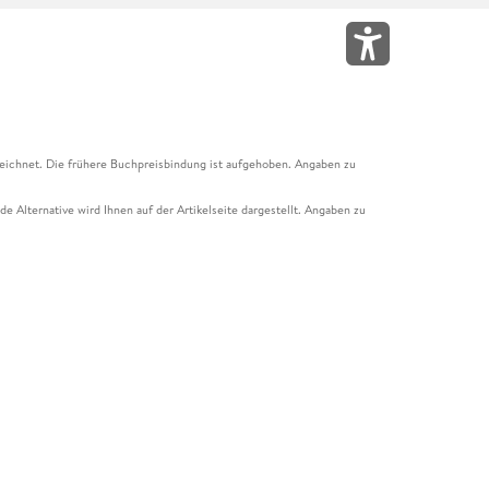
eichnet. Die frühere Buchpreisbindung ist aufgehoben. Angaben zu
e Alternative wird Ihnen auf der Artikelseite dargestellt. Angaben zu
ur Abholung mit Zahlung in der Filiale möglich. Der Gutschein ist nicht
t und das Hugendubel Hörbuch Abo. Der Gutschein ist nicht mit anderen