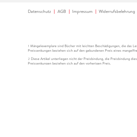
Datenschutz
AGB
Impressum
Widerrufsbelehrung
Mängelexemplare sind Bücher mit leichten Beschädigungen, die das Les
1
Preissenkungen beziehen sich auf den gebundenen Preis eines mangelfre
Diese Artikel unterliegen nicht der Preisbindung, die Preisbindung die
2
Preissenkungen beziehen sich auf den vorherigen Preis.
Durch Öffnen der Leseprobe willigen Sie ein, dass Daten an den Anbie
3
Der gebundene Preis dieses Artikels wird nach Ablauf des auf der Arti
4
Der Preisvergleich bezieht sich auf die unverbindliche Preisempfehlun
5
Der gebundene Preis dieses Artikels wurde vom Verlag gesenkt. Angabe
6
Die Preisbindung dieses Artikels wurde aufgehoben. Angaben zu Preis
7
Der gebundene Preis dieses Artikels wird nach Ablauf des auf der Arti
8
Ihr Gutschein SOMMER13 gilt bis einschließlich 10.08.2026. Sie könne
12
gültig für gesetzlich preisgebundene Artikel (deutschsprachige Bücher 
Gutscheinen und Geschenkkarten kombinierbar. Eine Barauszahlung ist ni