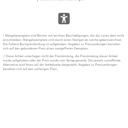
Mängelexemplare sind Bücher mit leichten Beschädigungen, die das Lesen aber nicht
1
einschränken. Mängelexemplare sind durch einen Stempel als solche gekennzeichnet.
Die frühere Buchpreisbindung ist aufgehoben. Angaben zu Preissenkungen beziehen
sich auf den gebundenen Preis eines mangelfreien Exemplars.
Diese Artikel unterliegen nicht der Preisbindung, die Preisbindung dieser Artikel
2
wurde aufgehoben oder der Preis wurde vom Verlag gesenkt. Die jeweils zutreffende
Alternative wird Ihnen auf der Artikelseite dargestellt. Angaben zu Preissenkungen
beziehen sich auf den vorherigen Preis.
Durch Öffnen der Leseprobe willigen Sie ein, dass Daten an den Anbieter der
3
Leseprobe übermittelt werden.
Der gebundene Preis dieses Artikels wird nach Ablauf des auf der Artikelseite
4
dargestellten Datums vom Verlag angehoben.
Der Preisvergleich bezieht sich auf die unverbindliche Preisempfehlung (UVP) des
5
Herstellers.
Der gebundene Preis dieses Artikels wurde vom Verlag gesenkt. Angaben zu
6
Preissenkungen beziehen sich auf den vorherigen Preis.
Die Preisbindung dieses Artikels wurde aufgehoben. Angaben zu Preissenkungen
7