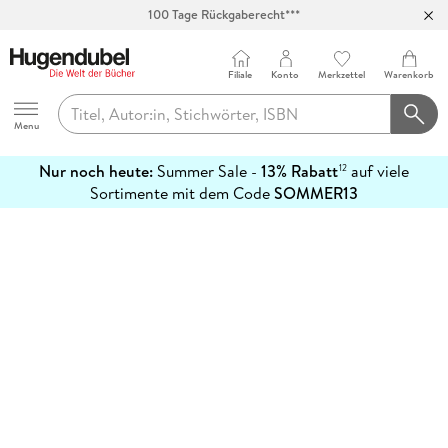
100 Tage Rückgaberecht***
Abholung in über 100 Filialen
Filiale
Konto
Merkzettel
Warenkorb
Hugendubel
Menu
Nur noch heute:
Summer Sale -
13% Rabatt
auf viele
12
mehr
Sortimente mit dem Code
SOMMER13
erfahren