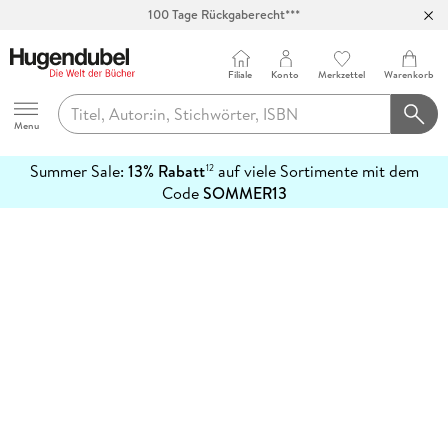
100 Tage Rückgaberecht***
Abholung in über 100 Filialen
Filiale
Konto
Merkzettel
Warenkorb
Hugendubel
Menu
Summer Sale:
13% Rabatt
auf viele Sortimente mit dem
12
mehr
Code
SOMMER13
erfahren