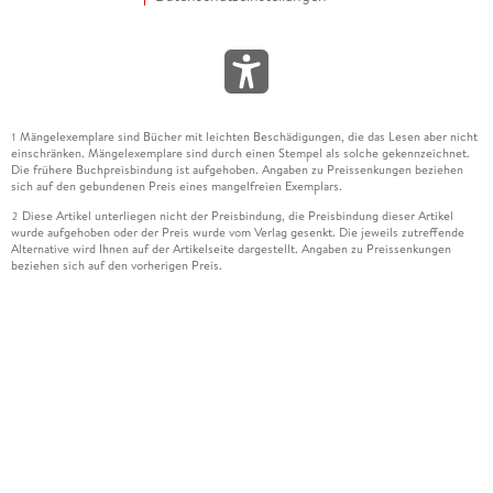
Mängelexemplare sind Bücher mit leichten Beschädigungen, die das Lesen aber nicht
1
einschränken. Mängelexemplare sind durch einen Stempel als solche gekennzeichnet.
Die frühere Buchpreisbindung ist aufgehoben. Angaben zu Preissenkungen beziehen
sich auf den gebundenen Preis eines mangelfreien Exemplars.
Diese Artikel unterliegen nicht der Preisbindung, die Preisbindung dieser Artikel
2
wurde aufgehoben oder der Preis wurde vom Verlag gesenkt. Die jeweils zutreffende
Alternative wird Ihnen auf der Artikelseite dargestellt. Angaben zu Preissenkungen
beziehen sich auf den vorherigen Preis.
Durch Öffnen der Leseprobe willigen Sie ein, dass Daten an den Anbieter der
3
Leseprobe übermittelt werden.
Der gebundene Preis dieses Artikels wird nach Ablauf des auf der Artikelseite
4
dargestellten Datums vom Verlag angehoben.
Der Preisvergleich bezieht sich auf die unverbindliche Preisempfehlung (UVP) des
5
Herstellers.
Der gebundene Preis dieses Artikels wurde vom Verlag gesenkt. Angaben zu
6
Preissenkungen beziehen sich auf den vorherigen Preis.
Die Preisbindung dieses Artikels wurde aufgehoben. Angaben zu Preissenkungen
7