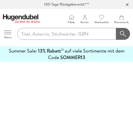
100 Tage Rückgaberecht***
Abholung in über 100 Filialen
Filiale
Konto
Merkzettel
Warenkorb
Hugendubel
Menu
Summer Sale:
13% Rabatt
auf viele Sortimente mit dem
12
mehr
Code
SOMMER13
erfahren