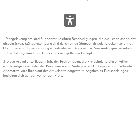
Mängelexemplare sind Bücher mit leichten Beschädigungen, die das Lesen aber nicht
1
einschränken. Mängelexemplare sind durch einen Stempel als solche gekennzeichnet.
Die frühere Buchpreisbindung ist aufgehoben. Angaben zu Preissenkungen beziehen
sich auf den gebundenen Preis eines mangelfreien Exemplars.
Diese Artikel unterliegen nicht der Preisbindung, die Preisbindung dieser Artikel
2
wurde aufgehoben oder der Preis wurde vom Verlag gesenkt. Die jeweils zutreffende
Alternative wird Ihnen auf der Artikelseite dargestellt. Angaben zu Preissenkungen
beziehen sich auf den vorherigen Preis.
Durch Öffnen der Leseprobe willigen Sie ein, dass Daten an den Anbieter der
3
Leseprobe übermittelt werden.
Der gebundene Preis dieses Artikels wird nach Ablauf des auf der Artikelseite
4
dargestellten Datums vom Verlag angehoben.
Der Preisvergleich bezieht sich auf die unverbindliche Preisempfehlung (UVP) des
5
Herstellers.
Der gebundene Preis dieses Artikels wurde vom Verlag gesenkt. Angaben zu
6
Preissenkungen beziehen sich auf den vorherigen Preis.
Die Preisbindung dieses Artikels wurde aufgehoben. Angaben zu Preissenkungen
7