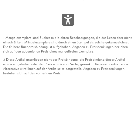
Mängelexemplare sind Bücher mit leichten Beschädigungen, die das Lesen aber nicht
1
einschränken. Mängelexemplare sind durch einen Stempel als solche gekennzeichnet.
Die frühere Buchpreisbindung ist aufgehoben. Angaben zu Preissenkungen beziehen
sich auf den gebundenen Preis eines mangelfreien Exemplars.
Diese Artikel unterliegen nicht der Preisbindung, die Preisbindung dieser Artikel
2
wurde aufgehoben oder der Preis wurde vom Verlag gesenkt. Die jeweils zutreffende
Alternative wird Ihnen auf der Artikelseite dargestellt. Angaben zu Preissenkungen
beziehen sich auf den vorherigen Preis.
Durch Öffnen der Leseprobe willigen Sie ein, dass Daten an den Anbieter der
3
Leseprobe übermittelt werden.
Der gebundene Preis dieses Artikels wird nach Ablauf des auf der Artikelseite
4
dargestellten Datums vom Verlag angehoben.
Der Preisvergleich bezieht sich auf die unverbindliche Preisempfehlung (UVP) des
5
Herstellers.
Der gebundene Preis dieses Artikels wurde vom Verlag gesenkt. Angaben zu
6
Preissenkungen beziehen sich auf den vorherigen Preis.
Die Preisbindung dieses Artikels wurde aufgehoben. Angaben zu Preissenkungen
7