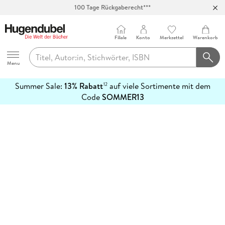
100 Tage Rückgaberecht***
Abholung in über 100 Filialen
Filiale
Konto
Merkzettel
Warenkorb
Hugendubel
Menu
Summer Sale:
13% Rabatt
auf viele Sortimente mit dem
12
mehr
Code
SOMMER13
erfahren