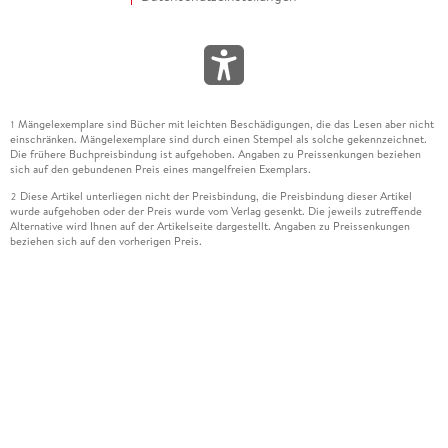
Mängelexemplare sind Bücher mit leichten Beschädigungen, die das Lesen aber nicht
1
einschränken. Mängelexemplare sind durch einen Stempel als solche gekennzeichnet.
Die frühere Buchpreisbindung ist aufgehoben. Angaben zu Preissenkungen beziehen
sich auf den gebundenen Preis eines mangelfreien Exemplars.
Diese Artikel unterliegen nicht der Preisbindung, die Preisbindung dieser Artikel
2
wurde aufgehoben oder der Preis wurde vom Verlag gesenkt. Die jeweils zutreffende
Alternative wird Ihnen auf der Artikelseite dargestellt. Angaben zu Preissenkungen
beziehen sich auf den vorherigen Preis.
Durch Öffnen der Leseprobe willigen Sie ein, dass Daten an den Anbieter der
3
Leseprobe übermittelt werden.
Der gebundene Preis dieses Artikels wird nach Ablauf des auf der Artikelseite
4
dargestellten Datums vom Verlag angehoben.
Der Preisvergleich bezieht sich auf die unverbindliche Preisempfehlung (UVP) des
5
Herstellers.
Der gebundene Preis dieses Artikels wurde vom Verlag gesenkt. Angaben zu
6
Preissenkungen beziehen sich auf den vorherigen Preis.
Die Preisbindung dieses Artikels wurde aufgehoben. Angaben zu Preissenkungen
7