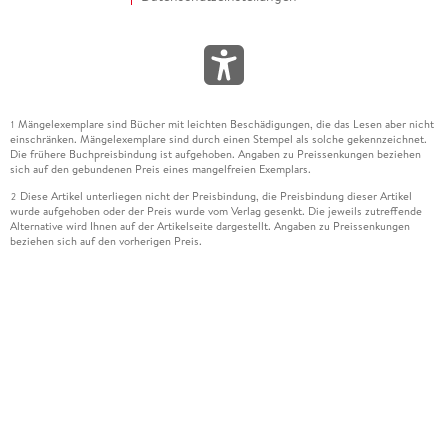
Mängelexemplare sind Bücher mit leichten Beschädigungen, die das Lesen aber nicht
1
einschränken. Mängelexemplare sind durch einen Stempel als solche gekennzeichnet.
Die frühere Buchpreisbindung ist aufgehoben. Angaben zu Preissenkungen beziehen
sich auf den gebundenen Preis eines mangelfreien Exemplars.
Diese Artikel unterliegen nicht der Preisbindung, die Preisbindung dieser Artikel
2
wurde aufgehoben oder der Preis wurde vom Verlag gesenkt. Die jeweils zutreffende
Alternative wird Ihnen auf der Artikelseite dargestellt. Angaben zu Preissenkungen
beziehen sich auf den vorherigen Preis.
Durch Öffnen der Leseprobe willigen Sie ein, dass Daten an den Anbieter der
3
Leseprobe übermittelt werden.
Der gebundene Preis dieses Artikels wird nach Ablauf des auf der Artikelseite
4
dargestellten Datums vom Verlag angehoben.
Der Preisvergleich bezieht sich auf die unverbindliche Preisempfehlung (UVP) des
5
Herstellers.
Der gebundene Preis dieses Artikels wurde vom Verlag gesenkt. Angaben zu
6
Preissenkungen beziehen sich auf den vorherigen Preis.
Die Preisbindung dieses Artikels wurde aufgehoben. Angaben zu Preissenkungen
7