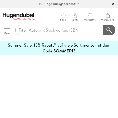
100 Tage Rückgaberecht***
Abholung in über 100 Filialen
Filiale
Konto
Merkzettel
Warenkorb
Hugendubel
Menu
Summer Sale:
13% Rabatt
auf viele Sortimente mit dem
12
mehr
Code
SOMMER13
erfahren