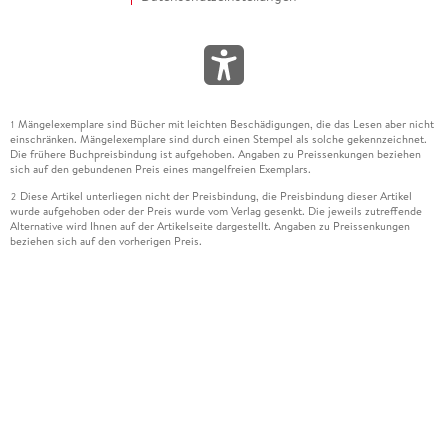
Mängelexemplare sind Bücher mit leichten Beschädigungen, die das Lesen aber nicht
1
einschränken. Mängelexemplare sind durch einen Stempel als solche gekennzeichnet.
Die frühere Buchpreisbindung ist aufgehoben. Angaben zu Preissenkungen beziehen
sich auf den gebundenen Preis eines mangelfreien Exemplars.
Diese Artikel unterliegen nicht der Preisbindung, die Preisbindung dieser Artikel
2
wurde aufgehoben oder der Preis wurde vom Verlag gesenkt. Die jeweils zutreffende
Alternative wird Ihnen auf der Artikelseite dargestellt. Angaben zu Preissenkungen
beziehen sich auf den vorherigen Preis.
Durch Öffnen der Leseprobe willigen Sie ein, dass Daten an den Anbieter der
3
Leseprobe übermittelt werden.
Der gebundene Preis dieses Artikels wird nach Ablauf des auf der Artikelseite
4
dargestellten Datums vom Verlag angehoben.
Der Preisvergleich bezieht sich auf die unverbindliche Preisempfehlung (UVP) des
5
Herstellers.
Der gebundene Preis dieses Artikels wurde vom Verlag gesenkt. Angaben zu
6
Preissenkungen beziehen sich auf den vorherigen Preis.
Die Preisbindung dieses Artikels wurde aufgehoben. Angaben zu Preissenkungen
7