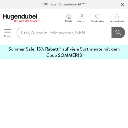
100 Tage Rückgaberecht***
Abholung in über 100 Filialen
Filiale
Konto
Merkzettel
Warenkorb
Hugendubel
Menu
Summer Sale:
13% Rabatt
auf viele Sortimente mit dem
12
mehr
Code
SOMMER13
erfahren