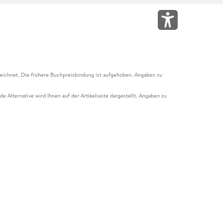
eichnet. Die frühere Buchpreisbindung ist aufgehoben. Angaben zu
e Alternative wird Ihnen auf der Artikelseite dargestellt. Angaben zu
ur Abholung mit Zahlung in der Filiale möglich. Der Gutschein ist nicht
t und das Hugendubel Hörbuch Abo. Der Gutschein ist nicht mit anderen