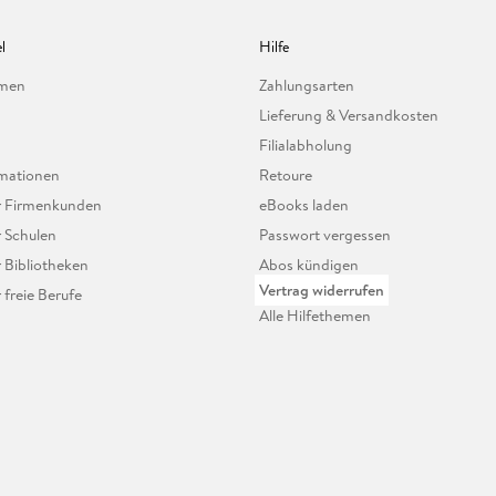
l
Hilfe
hmen
Zahlungsarten
Lieferung & Versandkosten
Filialabholung
mationen
Retoure
ür Firmenkunden
eBooks laden
r Schulen
Passwort vergessen
r Bibliotheken
Abos kündigen
Vertrag widerrufen
r freie Berufe
Alle Hilfethemen