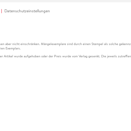
Datenschutzeinstellungen
en aber nicht einschränken. Mängelexemplare sind durch einen Stempel als solche gekennz
ien Exemplars.
ser Artikel wurde aufgehoben oder der Preis wurde vom Verlag gesenkt. Die jeweils zutreffend
ter der Leseprobe übermittelt werden.
kelseite dargestellten Datums vom Verlag angehoben.
g (UVP) des Herstellers.
n zu Preissenkungen beziehen sich auf den vorherigen Preis.
senkungen beziehen sich auf den letzten gebundenen Preis.
kelseite dargestellten Datums vom Verlag angehoben.
n den Gutschein ausschließlich online einlösen unter www.hugendubel.de. Keine Bestellung z
und eBooks) sowie für preisgebundene Kalender, tolino shine (4016621130466), tolino selec
cht möglich. Ein Weiterverkauf und der Handel des Gutscheincodes sind nicht gestattet.