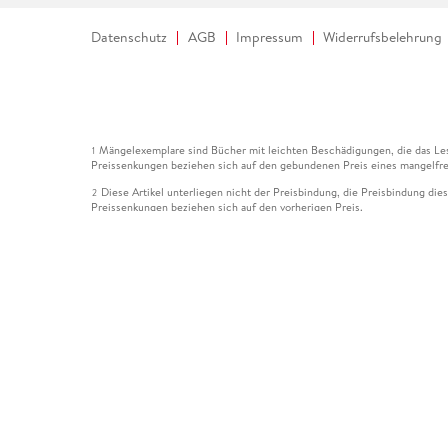
Datenschutz
AGB
Impressum
Widerrufsbelehrung
Mängelexemplare sind Bücher mit leichten Beschädigungen, die das Les
1
Preissenkungen beziehen sich auf den gebundenen Preis eines mangelfre
Diese Artikel unterliegen nicht der Preisbindung, die Preisbindung die
2
Preissenkungen beziehen sich auf den vorherigen Preis.
Durch Öffnen der Leseprobe willigen Sie ein, dass Daten an den Anbie
3
Der gebundene Preis dieses Artikels wird nach Ablauf des auf der Arti
4
Der Preisvergleich bezieht sich auf die unverbindliche Preisempfehlun
5
Der gebundene Preis dieses Artikels wurde vom Verlag gesenkt. Angabe
6
Die Preisbindung dieses Artikels wurde aufgehoben. Angaben zu Preis
7
Der gebundene Preis dieses Artikels wird nach Ablauf des auf der Arti
8
Ihr Gutschein SOMMER13 gilt bis einschließlich 10.08.2026. Sie könne
12
gültig für gesetzlich preisgebundene Artikel (deutschsprachige Bücher 
Gutscheinen und Geschenkkarten kombinierbar. Eine Barauszahlung ist ni