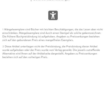
Mängelexemplare sind Bücher mit leichten Beschädigungen, die das Lesen aber nicht
1
einschränken. Mängelexemplare sind durch einen Stempel als solche gekennzeichnet.
Die frühere Buchpreisbindung ist aufgehoben. Angaben zu Preissenkungen beziehen
sich auf den gebundenen Preis eines mangelfreien Exemplars.
Diese Artikel unterliegen nicht der Preisbindung, die Preisbindung dieser Artikel
2
wurde aufgehoben oder der Preis wurde vom Verlag gesenkt. Die jeweils zutreffende
Alternative wird Ihnen auf der Artikelseite dargestellt. Angaben zu Preissenkungen
beziehen sich auf den vorherigen Preis.
Durch Öffnen der Leseprobe willigen Sie ein, dass Daten an den Anbieter der
3
Leseprobe übermittelt werden.
Der gebundene Preis dieses Artikels wird nach Ablauf des auf der Artikelseite
4
dargestellten Datums vom Verlag angehoben.
Der Preisvergleich bezieht sich auf die unverbindliche Preisempfehlung (UVP) des
5
Herstellers.
Der gebundene Preis dieses Artikels wurde vom Verlag gesenkt. Angaben zu
6
Preissenkungen beziehen sich auf den vorherigen Preis.
Die Preisbindung dieses Artikels wurde aufgehoben. Angaben zu Preissenkungen
7