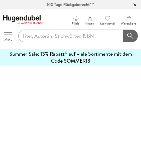
100 Tage Rückgaberecht***
Abholung in über 100 Filialen
Filiale
Konto
Merkzettel
Warenkorb
Hugendubel
Menu
Summer Sale:
13% Rabatt
auf viele Sortimente mit dem
12
mehr
Code
SOMMER13
erfahren