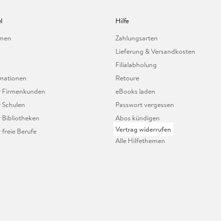
l
Hilfe
hmen
Zahlungsarten
Lieferung & Versandkosten
Filialabholung
mationen
Retoure
ür Firmenkunden
eBooks laden
r Schulen
Passwort vergessen
r Bibliotheken
Abos kündigen
Vertrag widerrufen
r freie Berufe
Alle Hilfethemen