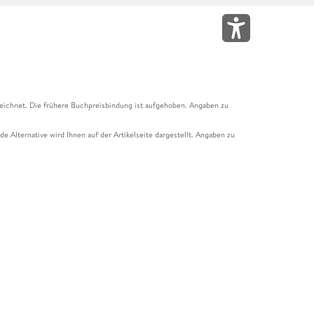
eichnet. Die frühere Buchpreisbindung ist aufgehoben. Angaben zu
e Alternative wird Ihnen auf der Artikelseite dargestellt. Angaben zu
ur Abholung mit Zahlung in der Filiale möglich. Der Gutschein ist nicht
t und das Hugendubel Hörbuch Abo. Der Gutschein ist nicht mit anderen