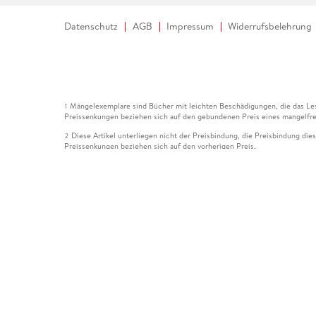
Datenschutz
AGB
Impressum
Widerrufsbelehrung
Mängelexemplare sind Bücher mit leichten Beschädigungen, die das Les
1
Preissenkungen beziehen sich auf den gebundenen Preis eines mangelfre
Diese Artikel unterliegen nicht der Preisbindung, die Preisbindung die
2
Preissenkungen beziehen sich auf den vorherigen Preis.
Durch Öffnen der Leseprobe willigen Sie ein, dass Daten an den Anbie
3
Der gebundene Preis dieses Artikels wird nach Ablauf des auf der Arti
4
Der Preisvergleich bezieht sich auf die unverbindliche Preisempfehlun
5
Der gebundene Preis dieses Artikels wurde vom Verlag gesenkt. Angabe
6
Die Preisbindung dieses Artikels wurde aufgehoben. Angaben zu Preis
7
Der gebundene Preis dieses Artikels wird nach Ablauf des auf der Arti
8
Ihr Gutschein SOMMER13 gilt bis einschließlich 10.08.2026. Sie könne
12
gültig für gesetzlich preisgebundene Artikel (deutschsprachige Bücher 
Gutscheinen und Geschenkkarten kombinierbar. Eine Barauszahlung ist ni