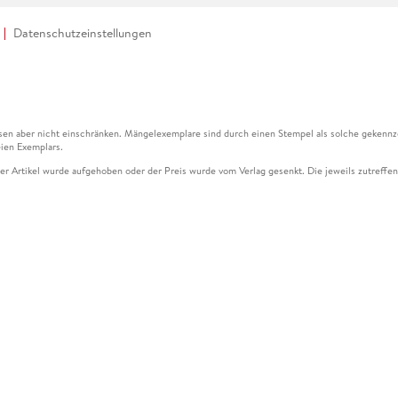
Datenschutzeinstellungen
en aber nicht einschränken. Mängelexemplare sind durch einen Stempel als solche gekennz
ien Exemplars.
ser Artikel wurde aufgehoben oder der Preis wurde vom Verlag gesenkt. Die jeweils zutreffend
ter der Leseprobe übermittelt werden.
kelseite dargestellten Datums vom Verlag angehoben.
g (UVP) des Herstellers.
n zu Preissenkungen beziehen sich auf den vorherigen Preis.
senkungen beziehen sich auf den letzten gebundenen Preis.
kelseite dargestellten Datums vom Verlag angehoben.
n den Gutschein ausschließlich online einlösen unter www.hugendubel.de. Keine Bestellung z
und eBooks) sowie für preisgebundene Kalender, tolino shine (4016621130466), tolino selec
cht möglich. Ein Weiterverkauf und der Handel des Gutscheincodes sind nicht gestattet.