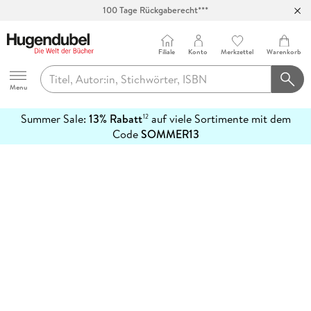
100 Tage Rückgaberecht***
Abholung in über 100 Filialen
Filiale
Konto
Merkzettel
Warenkorb
Hugendubel
Menu
Summer Sale:
13% Rabatt
auf viele Sortimente mit dem
12
mehr
Code
SOMMER13
erfahren