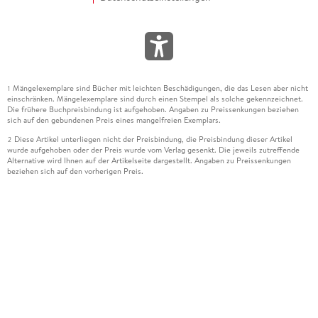
Mängelexemplare sind Bücher mit leichten Beschädigungen, die das Lesen aber nicht
1
einschränken. Mängelexemplare sind durch einen Stempel als solche gekennzeichnet.
Die frühere Buchpreisbindung ist aufgehoben. Angaben zu Preissenkungen beziehen
sich auf den gebundenen Preis eines mangelfreien Exemplars.
Diese Artikel unterliegen nicht der Preisbindung, die Preisbindung dieser Artikel
2
wurde aufgehoben oder der Preis wurde vom Verlag gesenkt. Die jeweils zutreffende
Alternative wird Ihnen auf der Artikelseite dargestellt. Angaben zu Preissenkungen
beziehen sich auf den vorherigen Preis.
Durch Öffnen der Leseprobe willigen Sie ein, dass Daten an den Anbieter der
3
Leseprobe übermittelt werden.
Der gebundene Preis dieses Artikels wird nach Ablauf des auf der Artikelseite
4
dargestellten Datums vom Verlag angehoben.
Der Preisvergleich bezieht sich auf die unverbindliche Preisempfehlung (UVP) des
5
Herstellers.
Der gebundene Preis dieses Artikels wurde vom Verlag gesenkt. Angaben zu
6
Preissenkungen beziehen sich auf den vorherigen Preis.
Die Preisbindung dieses Artikels wurde aufgehoben. Angaben zu Preissenkungen
7