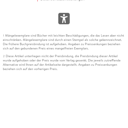
Mängelexemplare sind Bücher mit leichten Beschädigungen, die das Lesen aber nicht
1
einschränken. Mängelexemplare sind durch einen Stempel als solche gekennzeichnet.
Die frühere Buchpreisbindung ist aufgehoben. Angaben zu Preissenkungen beziehen
sich auf den gebundenen Preis eines mangelfreien Exemplars.
Diese Artikel unterliegen nicht der Preisbindung, die Preisbindung dieser Artikel
2
wurde aufgehoben oder der Preis wurde vom Verlag gesenkt. Die jeweils zutreffende
Alternative wird Ihnen auf der Artikelseite dargestellt. Angaben zu Preissenkungen
beziehen sich auf den vorherigen Preis.
Durch Öffnen der Leseprobe willigen Sie ein, dass Daten an den Anbieter der
3
Leseprobe übermittelt werden.
Der gebundene Preis dieses Artikels wird nach Ablauf des auf der Artikelseite
4
dargestellten Datums vom Verlag angehoben.
Der Preisvergleich bezieht sich auf die unverbindliche Preisempfehlung (UVP) des
5
Herstellers.
Der gebundene Preis dieses Artikels wurde vom Verlag gesenkt. Angaben zu
6
Preissenkungen beziehen sich auf den vorherigen Preis.
Die Preisbindung dieses Artikels wurde aufgehoben. Angaben zu Preissenkungen
7