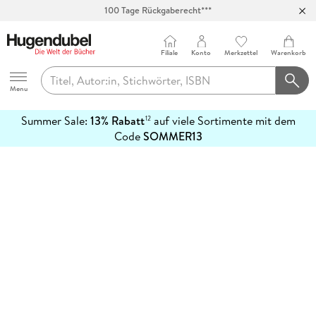
100 Tage Rückgaberecht***
Abholung in über 100 Filialen
Filiale
Konto
Merkzettel
Warenkorb
Hugendubel
Menu
Summer Sale:
13% Rabatt
auf viele Sortimente mit dem
12
mehr
Code
SOMMER13
erfahren