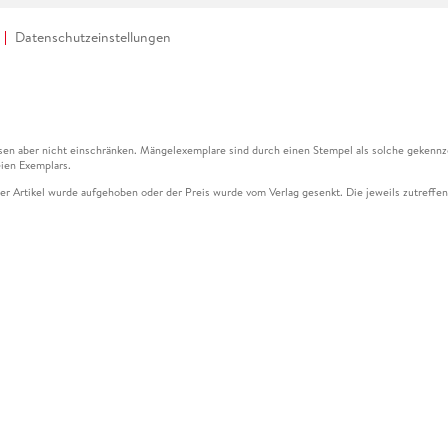
Datenschutzeinstellungen
en aber nicht einschränken. Mängelexemplare sind durch einen Stempel als solche gekennz
ien Exemplars.
ser Artikel wurde aufgehoben oder der Preis wurde vom Verlag gesenkt. Die jeweils zutreffend
ter der Leseprobe übermittelt werden.
kelseite dargestellten Datums vom Verlag angehoben.
g (UVP) des Herstellers.
n zu Preissenkungen beziehen sich auf den vorherigen Preis.
senkungen beziehen sich auf den letzten gebundenen Preis.
kelseite dargestellten Datums vom Verlag angehoben.
n den Gutschein ausschließlich online einlösen unter www.hugendubel.de. Keine Bestellung z
und eBooks) sowie für preisgebundene Kalender, tolino shine (4016621130466), tolino selec
cht möglich. Ein Weiterverkauf und der Handel des Gutscheincodes sind nicht gestattet.