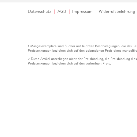
Datenschutz
AGB
Impressum
Widerrufsbelehrung
Mängelexemplare sind Bücher mit leichten Beschädigungen, die das Les
1
Preissenkungen beziehen sich auf den gebundenen Preis eines mangelfre
Diese Artikel unterliegen nicht der Preisbindung, die Preisbindung die
2
Preissenkungen beziehen sich auf den vorherigen Preis.
Durch Öffnen der Leseprobe willigen Sie ein, dass Daten an den Anbie
3
Der gebundene Preis dieses Artikels wird nach Ablauf des auf der Arti
4
Der Preisvergleich bezieht sich auf die unverbindliche Preisempfehlun
5
Der gebundene Preis dieses Artikels wurde vom Verlag gesenkt. Angabe
6
Die Preisbindung dieses Artikels wurde aufgehoben. Angaben zu Preis
7
Der gebundene Preis dieses Artikels wird nach Ablauf des auf der Arti
8
Ihr Gutschein SOMMER13 gilt bis einschließlich 10.08.2026. Sie könne
12
gültig für gesetzlich preisgebundene Artikel (deutschsprachige Bücher 
Gutscheinen und Geschenkkarten kombinierbar. Eine Barauszahlung ist ni