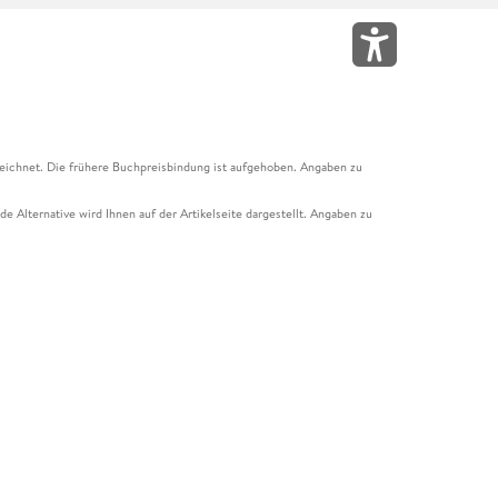
eichnet. Die frühere Buchpreisbindung ist aufgehoben. Angaben zu
e Alternative wird Ihnen auf der Artikelseite dargestellt. Angaben zu
ur Abholung mit Zahlung in der Filiale möglich. Der Gutschein ist nicht
t und das Hugendubel Hörbuch Abo. Der Gutschein ist nicht mit anderen