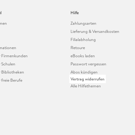
l
Hilfe
hmen
Zahlungsarten
Lieferung & Versandkosten
Filialabholung
mationen
Retoure
ür Firmenkunden
eBooks laden
r Schulen
Passwort vergessen
r Bibliotheken
Abos kündigen
Vertrag widerrufen
r freie Berufe
Alle Hilfethemen