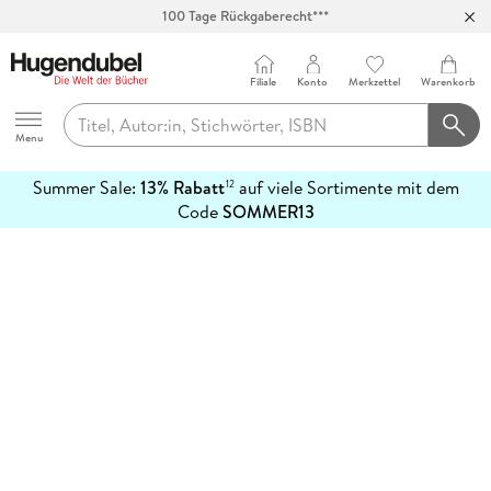
100 Tage Rückgaberecht***
Abholung in über 100 Filialen
Filiale
Konto
Merkzettel
Warenkorb
Hugendubel
Menu
Summer Sale:
13% Rabatt
auf viele Sortimente mit dem
12
mehr
Code
SOMMER13
erfahren