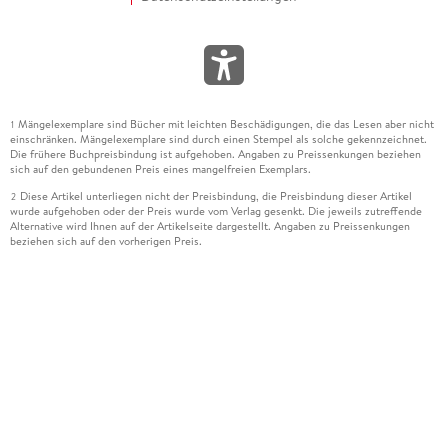
Mängelexemplare sind Bücher mit leichten Beschädigungen, die das Lesen aber nicht
1
einschränken. Mängelexemplare sind durch einen Stempel als solche gekennzeichnet.
Die frühere Buchpreisbindung ist aufgehoben. Angaben zu Preissenkungen beziehen
sich auf den gebundenen Preis eines mangelfreien Exemplars.
Diese Artikel unterliegen nicht der Preisbindung, die Preisbindung dieser Artikel
2
wurde aufgehoben oder der Preis wurde vom Verlag gesenkt. Die jeweils zutreffende
Alternative wird Ihnen auf der Artikelseite dargestellt. Angaben zu Preissenkungen
beziehen sich auf den vorherigen Preis.
Durch Öffnen der Leseprobe willigen Sie ein, dass Daten an den Anbieter der
3
Leseprobe übermittelt werden.
Der gebundene Preis dieses Artikels wird nach Ablauf des auf der Artikelseite
4
dargestellten Datums vom Verlag angehoben.
Der Preisvergleich bezieht sich auf die unverbindliche Preisempfehlung (UVP) des
5
Herstellers.
Der gebundene Preis dieses Artikels wurde vom Verlag gesenkt. Angaben zu
6
Preissenkungen beziehen sich auf den vorherigen Preis.
Die Preisbindung dieses Artikels wurde aufgehoben. Angaben zu Preissenkungen
7