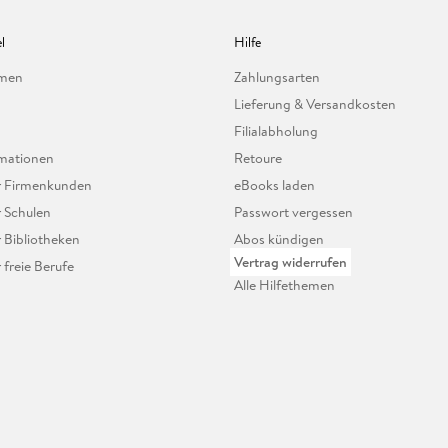
l
Hilfe
hmen
Zahlungsarten
Lieferung & Versandkosten
Filialabholung
mationen
Retoure
ür Firmenkunden
eBooks laden
r Schulen
Passwort vergessen
r Bibliotheken
Abos kündigen
Vertrag widerrufen
r freie Berufe
Alle Hilfethemen