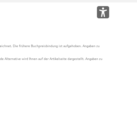
eichnet. Die frühere Buchpreisbindung ist aufgehoben. Angaben zu
e Alternative wird Ihnen auf der Artikelseite dargestellt. Angaben zu
ur Abholung mit Zahlung in der Filiale möglich. Der Gutschein ist nicht
t und das Hugendubel Hörbuch Abo. Der Gutschein ist nicht mit anderen