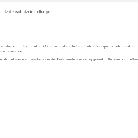
Datenschutzeinstellungen
en aber nicht einschränken. Mängelexemplare sind durch einen Stempel als solche gekennz
ien Exemplars.
ser Artikel wurde aufgehoben oder der Preis wurde vom Verlag gesenkt. Die jeweils zutreffend
ter der Leseprobe übermittelt werden.
kelseite dargestellten Datums vom Verlag angehoben.
g (UVP) des Herstellers.
n zu Preissenkungen beziehen sich auf den vorherigen Preis.
senkungen beziehen sich auf den letzten gebundenen Preis.
kelseite dargestellten Datums vom Verlag angehoben.
n den Gutschein ausschließlich online einlösen unter www.hugendubel.de. Keine Bestellung z
und eBooks) sowie für preisgebundene Kalender, tolino shine (4016621130466), tolino selec
cht möglich. Ein Weiterverkauf und der Handel des Gutscheincodes sind nicht gestattet.