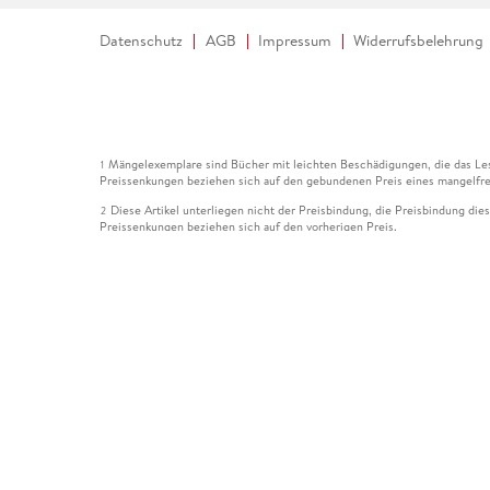
Datenschutz
AGB
Impressum
Widerrufsbelehrung
Mängelexemplare sind Bücher mit leichten Beschädigungen, die das Les
1
Preissenkungen beziehen sich auf den gebundenen Preis eines mangelfre
Diese Artikel unterliegen nicht der Preisbindung, die Preisbindung die
2
Preissenkungen beziehen sich auf den vorherigen Preis.
Durch Öffnen der Leseprobe willigen Sie ein, dass Daten an den Anbie
3
Der gebundene Preis dieses Artikels wird nach Ablauf des auf der Arti
4
Der Preisvergleich bezieht sich auf die unverbindliche Preisempfehlun
5
Der gebundene Preis dieses Artikels wurde vom Verlag gesenkt. Angabe
6
Die Preisbindung dieses Artikels wurde aufgehoben. Angaben zu Preis
7
Der gebundene Preis dieses Artikels wird nach Ablauf des auf der Arti
8
Ihr Gutschein SOMMER13 gilt bis einschließlich 10.08.2026. Sie könne
12
gültig für gesetzlich preisgebundene Artikel (deutschsprachige Bücher 
Gutscheinen und Geschenkkarten kombinierbar. Eine Barauszahlung ist ni