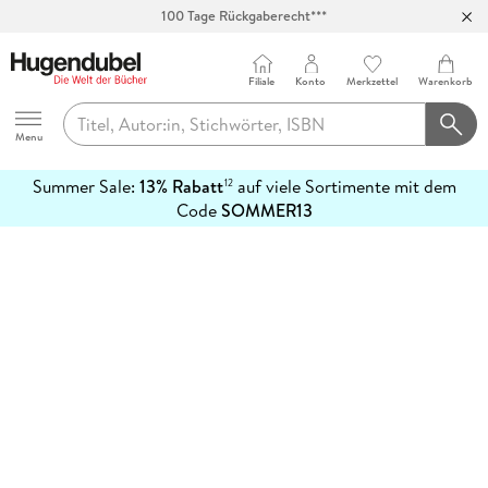
100 Tage Rückgaberecht***
Abholung in über 100 Filialen
Filiale
Konto
Merkzettel
Warenkorb
Hugendubel
Menu
Summer Sale:
13% Rabatt
auf viele Sortimente mit dem
12
mehr
Code
SOMMER13
erfahren