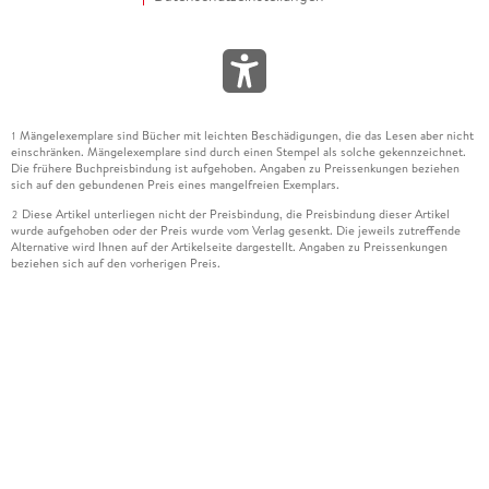
Mängelexemplare sind Bücher mit leichten Beschädigungen, die das Lesen aber nicht
1
einschränken. Mängelexemplare sind durch einen Stempel als solche gekennzeichnet.
Die frühere Buchpreisbindung ist aufgehoben. Angaben zu Preissenkungen beziehen
sich auf den gebundenen Preis eines mangelfreien Exemplars.
Diese Artikel unterliegen nicht der Preisbindung, die Preisbindung dieser Artikel
2
wurde aufgehoben oder der Preis wurde vom Verlag gesenkt. Die jeweils zutreffende
Alternative wird Ihnen auf der Artikelseite dargestellt. Angaben zu Preissenkungen
beziehen sich auf den vorherigen Preis.
Durch Öffnen der Leseprobe willigen Sie ein, dass Daten an den Anbieter der
3
Leseprobe übermittelt werden.
Der gebundene Preis dieses Artikels wird nach Ablauf des auf der Artikelseite
4
dargestellten Datums vom Verlag angehoben.
Der Preisvergleich bezieht sich auf die unverbindliche Preisempfehlung (UVP) des
5
Herstellers.
Der gebundene Preis dieses Artikels wurde vom Verlag gesenkt. Angaben zu
6
Preissenkungen beziehen sich auf den vorherigen Preis.
Die Preisbindung dieses Artikels wurde aufgehoben. Angaben zu Preissenkungen
7