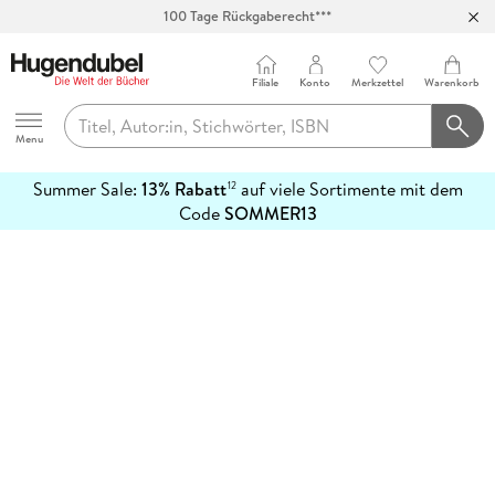
100 Tage Rückgaberecht***
Abholung in über 100 Filialen
Filiale
Konto
Merkzettel
Warenkorb
Hugendubel
Menu
Summer Sale:
13% Rabatt
auf viele Sortimente mit dem
12
mehr
Code
SOMMER13
erfahren