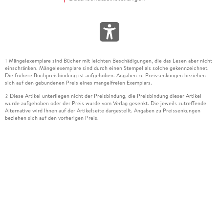
Mängelexemplare sind Bücher mit leichten Beschädigungen, die das Lesen aber nicht
1
einschränken. Mängelexemplare sind durch einen Stempel als solche gekennzeichnet.
Die frühere Buchpreisbindung ist aufgehoben. Angaben zu Preissenkungen beziehen
sich auf den gebundenen Preis eines mangelfreien Exemplars.
Diese Artikel unterliegen nicht der Preisbindung, die Preisbindung dieser Artikel
2
wurde aufgehoben oder der Preis wurde vom Verlag gesenkt. Die jeweils zutreffende
Alternative wird Ihnen auf der Artikelseite dargestellt. Angaben zu Preissenkungen
beziehen sich auf den vorherigen Preis.
Durch Öffnen der Leseprobe willigen Sie ein, dass Daten an den Anbieter der
3
Leseprobe übermittelt werden.
Der gebundene Preis dieses Artikels wird nach Ablauf des auf der Artikelseite
4
dargestellten Datums vom Verlag angehoben.
Der Preisvergleich bezieht sich auf die unverbindliche Preisempfehlung (UVP) des
5
Herstellers.
Der gebundene Preis dieses Artikels wurde vom Verlag gesenkt. Angaben zu
6
Preissenkungen beziehen sich auf den vorherigen Preis.
Die Preisbindung dieses Artikels wurde aufgehoben. Angaben zu Preissenkungen
7