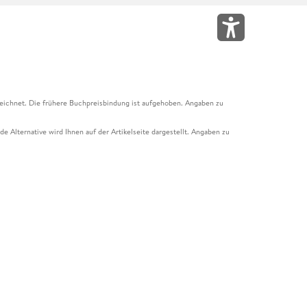
eichnet. Die frühere Buchpreisbindung ist aufgehoben. Angaben zu
e Alternative wird Ihnen auf der Artikelseite dargestellt. Angaben zu
ur Abholung mit Zahlung in der Filiale möglich. Der Gutschein ist nicht
t und das Hugendubel Hörbuch Abo. Der Gutschein ist nicht mit anderen