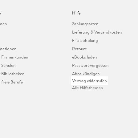
l
Hilfe
hmen
Zahlungsarten
Lieferung & Versandkosten
Filialabholung
mationen
Retoure
ür Firmenkunden
eBooks laden
r Schulen
Passwort vergessen
r Bibliotheken
Abos kündigen
Vertrag widerrufen
r freie Berufe
Alle Hilfethemen