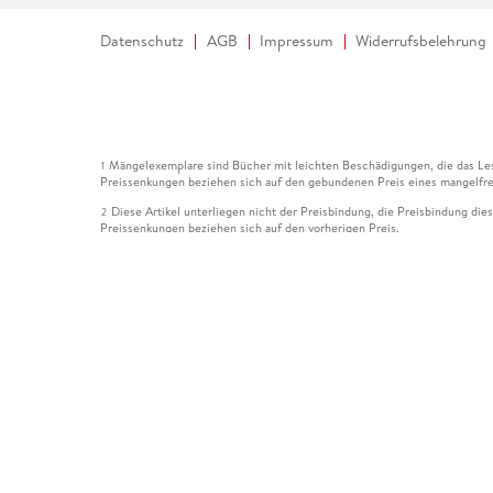
Datenschutz
AGB
Impressum
Widerrufsbelehrung
Mängelexemplare sind Bücher mit leichten Beschädigungen, die das Les
1
Preissenkungen beziehen sich auf den gebundenen Preis eines mangelfre
Diese Artikel unterliegen nicht der Preisbindung, die Preisbindung die
2
Preissenkungen beziehen sich auf den vorherigen Preis.
Durch Öffnen der Leseprobe willigen Sie ein, dass Daten an den Anbie
3
Der gebundene Preis dieses Artikels wird nach Ablauf des auf der Arti
4
Der Preisvergleich bezieht sich auf die unverbindliche Preisempfehlun
5
Der gebundene Preis dieses Artikels wurde vom Verlag gesenkt. Angabe
6
Die Preisbindung dieses Artikels wurde aufgehoben. Angaben zu Preis
7
Der gebundene Preis dieses Artikels wird nach Ablauf des auf der Arti
8
Ihr Gutschein SOMMER13 gilt bis einschließlich 10.08.2026. Sie könne
12
gültig für gesetzlich preisgebundene Artikel (deutschsprachige Bücher 
Gutscheinen und Geschenkkarten kombinierbar. Eine Barauszahlung ist ni