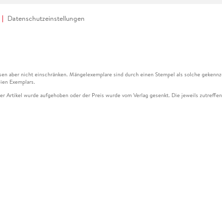
Datenschutzeinstellungen
en aber nicht einschränken. Mängelexemplare sind durch einen Stempel als solche gekennz
ien Exemplars.
ser Artikel wurde aufgehoben oder der Preis wurde vom Verlag gesenkt. Die jeweils zutreffend
ter der Leseprobe übermittelt werden.
kelseite dargestellten Datums vom Verlag angehoben.
g (UVP) des Herstellers.
n zu Preissenkungen beziehen sich auf den vorherigen Preis.
senkungen beziehen sich auf den letzten gebundenen Preis.
kelseite dargestellten Datums vom Verlag angehoben.
n den Gutschein ausschließlich online einlösen unter www.hugendubel.de. Keine Bestellung z
und eBooks) sowie für preisgebundene Kalender, tolino shine (4016621130466), tolino selec
cht möglich. Ein Weiterverkauf und der Handel des Gutscheincodes sind nicht gestattet.