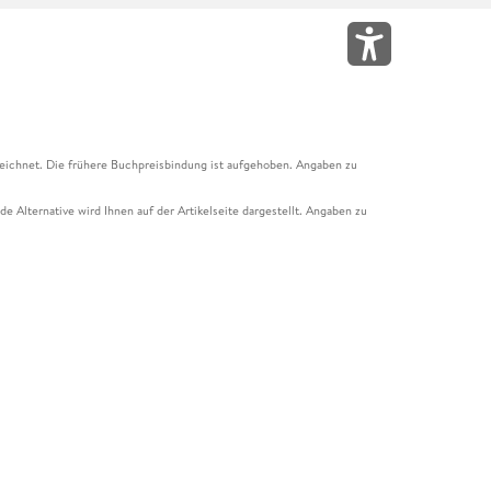
eichnet. Die frühere Buchpreisbindung ist aufgehoben. Angaben zu
e Alternative wird Ihnen auf der Artikelseite dargestellt. Angaben zu
ur Abholung mit Zahlung in der Filiale möglich. Der Gutschein ist nicht
t und das Hugendubel Hörbuch Abo. Der Gutschein ist nicht mit anderen