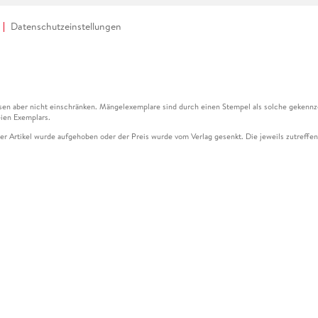
Datenschutzeinstellungen
en aber nicht einschränken. Mängelexemplare sind durch einen Stempel als solche gekennz
ien Exemplars.
ser Artikel wurde aufgehoben oder der Preis wurde vom Verlag gesenkt. Die jeweils zutreffend
ter der Leseprobe übermittelt werden.
kelseite dargestellten Datums vom Verlag angehoben.
g (UVP) des Herstellers.
n zu Preissenkungen beziehen sich auf den vorherigen Preis.
senkungen beziehen sich auf den letzten gebundenen Preis.
kelseite dargestellten Datums vom Verlag angehoben.
n den Gutschein ausschließlich online einlösen unter www.hugendubel.de. Keine Bestellung z
und eBooks) sowie für preisgebundene Kalender, tolino shine (4016621130466), tolino selec
cht möglich. Ein Weiterverkauf und der Handel des Gutscheincodes sind nicht gestattet.