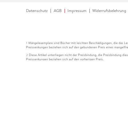
Datenschutz
AGB
Impressum
Widerrufsbelehrung
Mängelexemplare sind Bücher mit leichten Beschädigungen, die das Les
1
Preissenkungen beziehen sich auf den gebundenen Preis eines mangelfre
Diese Artikel unterliegen nicht der Preisbindung, die Preisbindung die
2
Preissenkungen beziehen sich auf den vorherigen Preis.
Durch Öffnen der Leseprobe willigen Sie ein, dass Daten an den Anbie
3
Der gebundene Preis dieses Artikels wird nach Ablauf des auf der Arti
4
Der Preisvergleich bezieht sich auf die unverbindliche Preisempfehlun
5
Der gebundene Preis dieses Artikels wurde vom Verlag gesenkt. Angabe
6
Die Preisbindung dieses Artikels wurde aufgehoben. Angaben zu Preis
7
Der gebundene Preis dieses Artikels wird nach Ablauf des auf der Arti
8
Ihr Gutschein SOMMER13 gilt bis einschließlich 10.08.2026. Sie könne
12
gültig für gesetzlich preisgebundene Artikel (deutschsprachige Bücher 
Gutscheinen und Geschenkkarten kombinierbar. Eine Barauszahlung ist ni