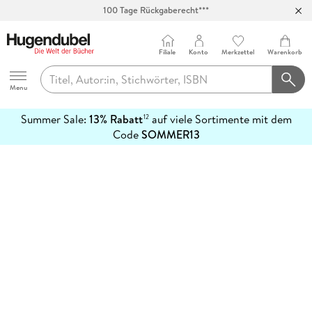
100 Tage Rückgaberecht***
Abholung in über 100 Filialen
Filiale
Konto
Merkzettel
Warenkorb
Hugendubel
Menu
Summer Sale:
13% Rabatt
auf viele Sortimente mit dem
12
mehr
Code
SOMMER13
erfahren