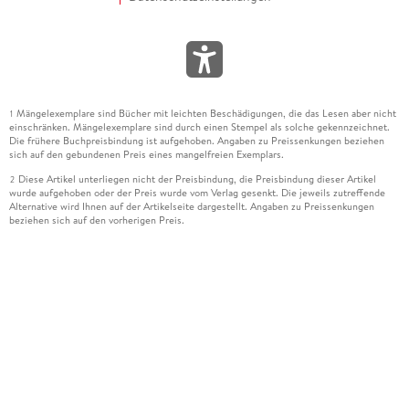
Mängelexemplare sind Bücher mit leichten Beschädigungen, die das Lesen aber nicht
1
einschränken. Mängelexemplare sind durch einen Stempel als solche gekennzeichnet.
Die frühere Buchpreisbindung ist aufgehoben. Angaben zu Preissenkungen beziehen
sich auf den gebundenen Preis eines mangelfreien Exemplars.
Diese Artikel unterliegen nicht der Preisbindung, die Preisbindung dieser Artikel
2
wurde aufgehoben oder der Preis wurde vom Verlag gesenkt. Die jeweils zutreffende
Alternative wird Ihnen auf der Artikelseite dargestellt. Angaben zu Preissenkungen
beziehen sich auf den vorherigen Preis.
Durch Öffnen der Leseprobe willigen Sie ein, dass Daten an den Anbieter der
3
Leseprobe übermittelt werden.
Der gebundene Preis dieses Artikels wird nach Ablauf des auf der Artikelseite
4
dargestellten Datums vom Verlag angehoben.
Der Preisvergleich bezieht sich auf die unverbindliche Preisempfehlung (UVP) des
5
Herstellers.
Der gebundene Preis dieses Artikels wurde vom Verlag gesenkt. Angaben zu
6
Preissenkungen beziehen sich auf den vorherigen Preis.
Die Preisbindung dieses Artikels wurde aufgehoben. Angaben zu Preissenkungen
7