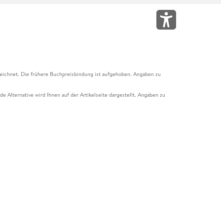
eichnet. Die frühere Buchpreisbindung ist aufgehoben. Angaben zu
e Alternative wird Ihnen auf der Artikelseite dargestellt. Angaben zu
ur Abholung mit Zahlung in der Filiale möglich. Der Gutschein ist nicht
t und das Hugendubel Hörbuch Abo. Der Gutschein ist nicht mit anderen