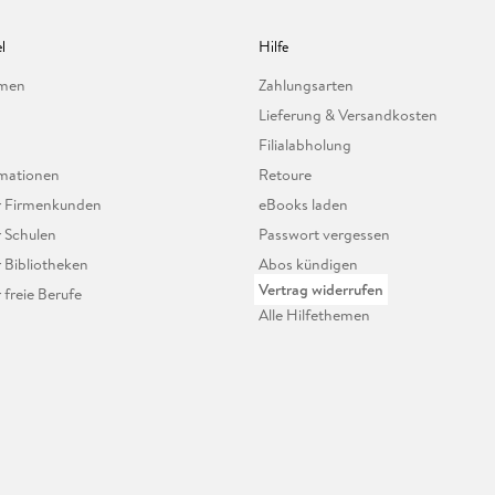
l
Hilfe
hmen
Zahlungsarten
Lieferung & Versandkosten
Filialabholung
mationen
Retoure
ür Firmenkunden
eBooks laden
r Schulen
Passwort vergessen
r Bibliotheken
Abos kündigen
Vertrag widerrufen
r freie Berufe
Alle Hilfethemen