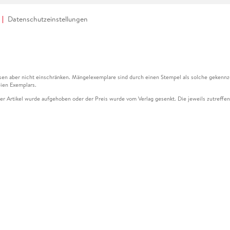
Datenschutzeinstellungen
en aber nicht einschränken. Mängelexemplare sind durch einen Stempel als solche gekennz
ien Exemplars.
ser Artikel wurde aufgehoben oder der Preis wurde vom Verlag gesenkt. Die jeweils zutreffend
ter der Leseprobe übermittelt werden.
kelseite dargestellten Datums vom Verlag angehoben.
g (UVP) des Herstellers.
n zu Preissenkungen beziehen sich auf den vorherigen Preis.
senkungen beziehen sich auf den letzten gebundenen Preis.
kelseite dargestellten Datums vom Verlag angehoben.
n den Gutschein ausschließlich online einlösen unter www.hugendubel.de. Keine Bestellung z
und eBooks) sowie für preisgebundene Kalender, tolino shine (4016621130466), tolino selec
cht möglich. Ein Weiterverkauf und der Handel des Gutscheincodes sind nicht gestattet.