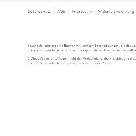
Datenschutz
AGB
Impressum
Widerrufsbelehrung
Mängelexemplare sind Bücher mit leichten Beschädigungen, die das Les
1
Preissenkungen beziehen sich auf den gebundenen Preis eines mangelfre
Diese Artikel unterliegen nicht der Preisbindung, die Preisbindung die
2
Preissenkungen beziehen sich auf den vorherigen Preis.
Durch Öffnen der Leseprobe willigen Sie ein, dass Daten an den Anbie
3
Der gebundene Preis dieses Artikels wird nach Ablauf des auf der Arti
4
Der Preisvergleich bezieht sich auf die unverbindliche Preisempfehlun
5
Der gebundene Preis dieses Artikels wurde vom Verlag gesenkt. Angabe
6
Die Preisbindung dieses Artikels wurde aufgehoben. Angaben zu Preis
7
Der gebundene Preis dieses Artikels wird nach Ablauf des auf der Arti
8
Ihr Gutschein SOMMER13 gilt bis einschließlich 10.08.2026. Sie könne
12
gültig für gesetzlich preisgebundene Artikel (deutschsprachige Bücher 
Gutscheinen und Geschenkkarten kombinierbar. Eine Barauszahlung ist ni