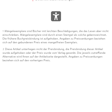
Mängelexemplare sind Bücher mit leichten Beschädigungen, die das Lesen aber nicht
1
einschränken. Mängelexemplare sind durch einen Stempel als solche gekennzeichnet.
Die frühere Buchpreisbindung ist aufgehoben. Angaben zu Preissenkungen beziehen
sich auf den gebundenen Preis eines mangelfreien Exemplars.
Diese Artikel unterliegen nicht der Preisbindung, die Preisbindung dieser Artikel
2
wurde aufgehoben oder der Preis wurde vom Verlag gesenkt. Die jeweils zutreffende
Alternative wird Ihnen auf der Artikelseite dargestellt. Angaben zu Preissenkungen
beziehen sich auf den vorherigen Preis.
Durch Öffnen der Leseprobe willigen Sie ein, dass Daten an den Anbieter der
3
Leseprobe übermittelt werden.
Der gebundene Preis dieses Artikels wird nach Ablauf des auf der Artikelseite
4
dargestellten Datums vom Verlag angehoben.
Der Preisvergleich bezieht sich auf die unverbindliche Preisempfehlung (UVP) des
5
Herstellers.
Der gebundene Preis dieses Artikels wurde vom Verlag gesenkt. Angaben zu
6
Preissenkungen beziehen sich auf den vorherigen Preis.
Die Preisbindung dieses Artikels wurde aufgehoben. Angaben zu Preissenkungen
7