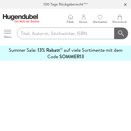
100 Tage Rückgaberecht***
Abholung in über 100 Filialen
Filiale
Konto
Merkzettel
Warenkorb
Hugendubel
Menu
Summer Sale:
13% Rabatt
auf viele Sortimente mit dem
12
mehr
Code
SOMMER13
erfahren