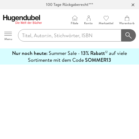
100 Tage Rückgaberecht***
Abholung in über 100 Filialen
Filiale
Konto
Merkzettel
Warenkorb
Hugendubel
Menu
Nur noch heute:
Summer Sale -
13% Rabatt
auf viele
12
mehr
Sortimente mit dem Code
SOMMER13
erfahren