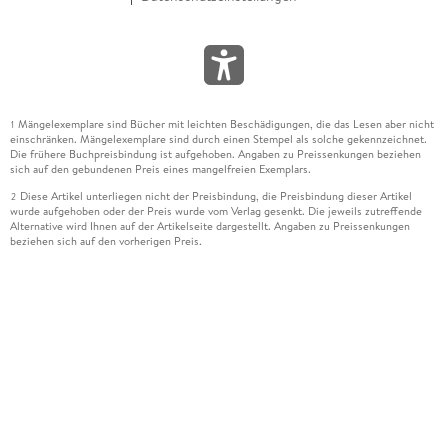
Mängelexemplare sind Bücher mit leichten Beschädigungen, die das Lesen aber nicht
1
einschränken. Mängelexemplare sind durch einen Stempel als solche gekennzeichnet.
Die frühere Buchpreisbindung ist aufgehoben. Angaben zu Preissenkungen beziehen
sich auf den gebundenen Preis eines mangelfreien Exemplars.
Diese Artikel unterliegen nicht der Preisbindung, die Preisbindung dieser Artikel
2
wurde aufgehoben oder der Preis wurde vom Verlag gesenkt. Die jeweils zutreffende
Alternative wird Ihnen auf der Artikelseite dargestellt. Angaben zu Preissenkungen
beziehen sich auf den vorherigen Preis.
Durch Öffnen der Leseprobe willigen Sie ein, dass Daten an den Anbieter der
3
Leseprobe übermittelt werden.
Der gebundene Preis dieses Artikels wird nach Ablauf des auf der Artikelseite
4
dargestellten Datums vom Verlag angehoben.
Der Preisvergleich bezieht sich auf die unverbindliche Preisempfehlung (UVP) des
5
Herstellers.
Der gebundene Preis dieses Artikels wurde vom Verlag gesenkt. Angaben zu
6
Preissenkungen beziehen sich auf den vorherigen Preis.
Die Preisbindung dieses Artikels wurde aufgehoben. Angaben zu Preissenkungen
7